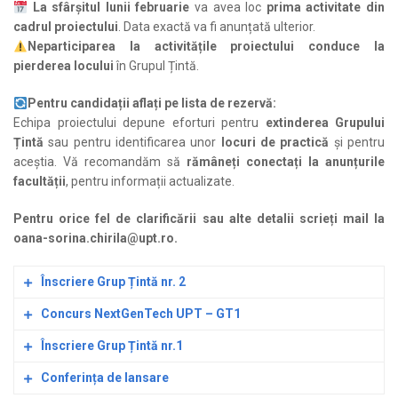
La sfârșitul lunii februarie
va avea loc
prima activitate din
cadrul proiectului
. Data exactă va fi anunțată ulterior.
Neparticiparea la activitățile proiectului conduce la
pierderea locului
în Grupul Țintă.
Pentru candidații aflați pe lista de rezervă:
Echipa proiectului depune eforturi pentru
extinderea Grupului
Țintă
sau pentru identificarea unor
locuri de practică
și pentru
aceștia. Vă recomandăm să
rămâneți conectați la anunțurile
facultății
, pentru informații actualizate.
Pentru orice fel de clarificării sau alte detalii scrieți mail la
oana-sorina.chirila@upt.ro.
Înscriere Grup Țintă nr. 2
Concurs NextGenTech UPT
– GT1
Prezentarea proiectului pentru grupul țintă nr.2 va avea loc
Înscriere Grup Țintă nr.1
joi, 22 ianuarie 2026, ora 14:00, la Centrul de Conferințe
Regulamentul de participare la Competiția NextGenTech
UPT.
Conferința de lansare
UPT– cercetare, inovație și educație din cadrul proiectului
Pentru înscriere în grupul țintă al proiectului vă rugăm să