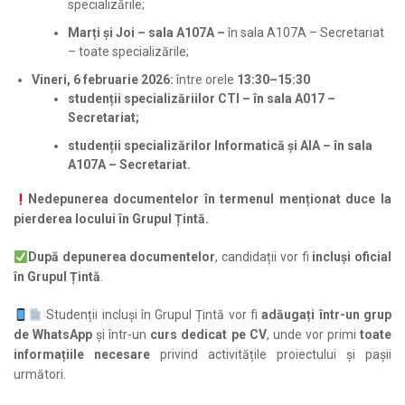
specializările;
Marți și Joi – sala A107A –
în sala A107A – Secretariat
– toate specializările;
Vineri, 6 februarie 2026:
între orele
13:30–15:30
studenții specializăriilor CTI – în sala A017 –
Secretariat;
studenții specializărilor Informatică și AIA – în sala
A107A – Secretariat.
Nedepunerea documentelor în termenul menționat duce la
pierderea locului în Grupul Țintă.
După depunerea documentelor
, candidații vor fi
incluși oficial
în Grupul Țintă
.
Studenții incluși în Grupul Țintă vor fi
adăugați într-un grup
de WhatsApp
și într-un
curs dedicat pe CV
, unde vor primi
toate
informațiile necesare
privind activitățile proiectului și pașii
următori.