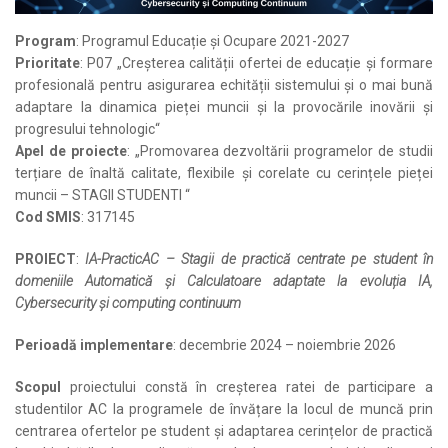
Program
: Programul Educație și Ocupare 2021-2027
Prioritate
: P07 „Creșterea calității ofertei de educație și formare
profesională pentru asigurarea echității sistemului și o mai bună
adaptare la dinamica pieței muncii și la provocările inovării și
progresului tehnologic“
Apel de proiecte
: „Promovarea dezvoltării programelor de studii
terțiare de înaltă calitate, flexibile și corelate cu cerințele pieței
muncii – STAGII STUDENTI “
Cod SMIS
: 317145
PROIECT
:
IA-PracticAC – Stagii de practică centrate pe student în
domeniile Automatică și Calculatoare adaptate la evoluția IA,
Cybersecurity și computing continuum
Perioadă implementare
: decembrie 2024 – noiembrie 2026
Scopul
proiectului constă în creșterea ratei de participare a
studentilor AC la programele de învățare la locul de muncă prin
centrarea ofertelor pe student și adaptarea cerințelor de practică