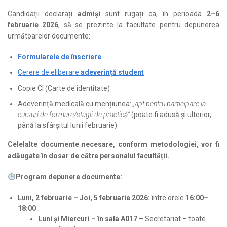
cibernetice și al infrastructurilor de calcul continue) pentru
Candidații declarați
admiși
sunt rugați ca, în perioada
2–6
4. Îmbunătățirea inserției pe piața muncii a viitorilor
toți cei 251 de studenți.
februarie 2026
, să se prezinte la facultate pentru depunerea
absolvenți: – Dezvoltarea competențelor antreprenoriale și
următoarelor documente:
a abilităților practice face ca absolvenții să fie mai
6. Finalizarea cu succes a stagiilor de pregătire practică a
competitivi pe piața muncii și consilierea profesională ajută
celor 251 de studenți, contribuind la dezvoltarea
Formularele de înscriere
la pregătirea CV-urilor și la dezvoltarea abilităților de
competențelor practice necesare în domeniile Automatică
Cerere de eliberare
adeverință student
interviu, facilitând procesul de angajare.
și Calculatoare și acordarea a 251 de subvenții pentru
studenții care au finalizat stagiile de practică.
Copie CI (Carte de identitate)
5. Dezvoltarea aptitudinilor și competențelor practice
Adeverință medicală cu mențiunea:
„apt pentru participare la
necesare la locul de munca: – Stagiile complexe de
7. Realizarea a minim 2 analize pentru anticiparea nevoilor
cursuri de formare/stagii de practică”
(poate fi adusă și ulterior,
pregătire practică oferă studenților experiențe hands-on,
de dezvoltare a ofertei educaționale, adaptând programele
până la sfârșitul lunii februarie)
contribuind la dezvoltarea competențelor specifice
în funcție de dinamica pieței muncii în domeniile
domeniului lor de studiu și formarea de competențe socio-
Automatică și Calculatoare și diseminarea rezultatelor
Celelalte documente necesare, conform metodologiei, vor fi
emoționale sporește abilitățile de comunicare, colaborare
analizelor către toate părțile interesate, inclusiv studenți,
adăugate în dosar de către personalul facultății.
și gestionare a stresului, aspecte esențiale în mediul
cadre didactice și angajatori, pentru a asigura o comunicare
profesional.
eficientă și o adaptare continuă a ofertei educaționale.
Program depunere documente:
Luni, 2 februarie – Joi, 5 februarie 2026:
între orele
16:00–
18:00
Luni și Miercuri – în sala A017
– Secretariat – toate