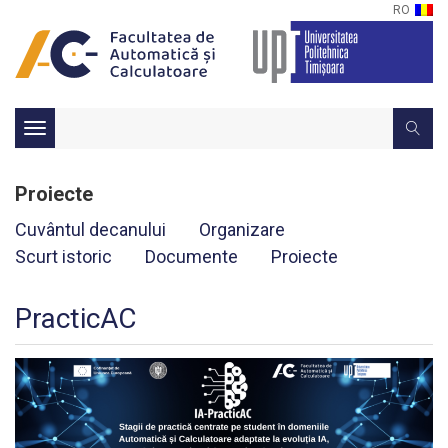
RO
Toggle
navigation
Proiecte
Cuvântul decanului
Organizare
Scurt istoric
Documente
Proiecte
PracticAC