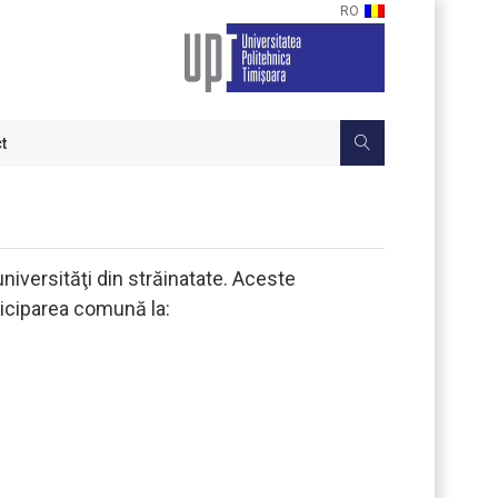
RO
t
niversităţi din străinatate. Aceste
ticiparea comună la: