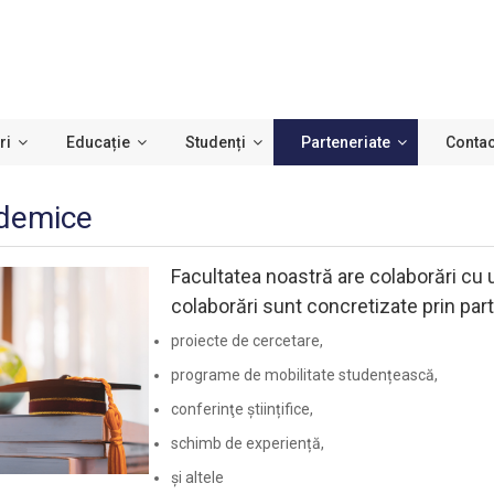
ri
Educație
Studenți
Parteneriate
Contac
demice
Facultatea noastră are colaborări cu u
colaborări sunt concretizate prin par
proiecte de cercetare,
programe de mobilitate studențească,
conferinţe științifice,
schimb de experiență,
și altele