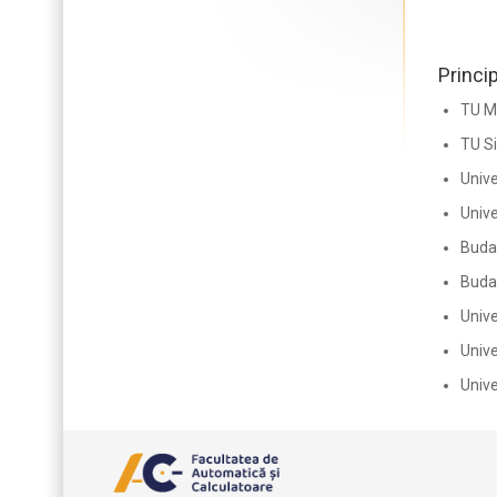
Princip
TU M
TU S
Unive
Unive
Buda
Buda
Unive
Unive
Unive