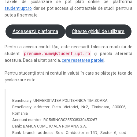
Taxele de școlarizare se pot plăti online pe platforma
student.upt.ro
dar se pot accesa și contractele de studii pentru a
putea fi semnate.
Accesează platforma
Citește ghidul de utilizare
Pentru a accesa contul tău, este necesară folosirea mail-ului de
student
prenume.nume@student.upt.ro
și parola aferentă
acestuia. Dacă ai uitat parola,
cere resetarea parolei
.
Pentru studenții străini contul în valută în care se plătește taxa de
școlarizare este:
Beneficiary: UNIVERSITATEA POLITEHNICA TIMISOARA
Beneficiary address: Piata Victoriei, Nr.2, Timisoara, 300006,
Romania
Account number: RO56RNCB0255008330450267
Bank: BANCA COMERCIALA ROMANA S.A.
Bank branch address: Sos. Orhideelor nr.15D, Sector 6, cod