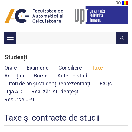
RO
Toggle
navigation
Studenți
Orare
Examene
Consiliere
Taxe
Anunțuri
Burse
Acte de studii
Tutori de an și studenți reprezentanți
FAQs
Liga AC
Realizări studențești
Resurse UPT
Taxe și contracte de studii