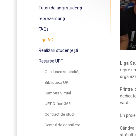
Tutori de an și studenți
reprezentanți
FAQs
Liga AC
Realizări studențești
Resurse UPT
Liga St
reprezin
Gestiunea școlarității
organiz
Biblioteca UPT
Printre
Campus Virtual
dedicate
vară.
UPT Office 365
Contract de studii
Un proie
Centrul de consiliere
Cândva 
străinăta