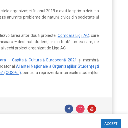
ctele organizației, în anul 2019 a avut loc prima deiție a
izeze anumite probleme de natură civică din societate și
 dezvoltarea altor două proiecte:
Comoara Ligii AC
, care
isoara – destinat studenților din toată lumea care, de
i vechi proiect organizat de Liga AC.
ara – Capitală Culturală Europeană 2021
și membră
ndator al
Alianței Naționale a Organizațiilor Studențești
ca” (COSPol)
, pentru a reprezenta interesele studenților
ACCEPT
Website realizat de DialogData