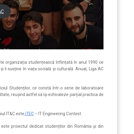
AC
te organizația studențească înființată în anul 1990 ce
 îi susține în viața socială și culturală. Anual, Liga AC
iul Studenților, ce constă într-o serie de laboratoare
tate, reușind astfel să își echivaleze parțial practica de
niul IT&C este
iTEC
– IT Engineering Contest.
te proiectul dedicat studenților din România și din