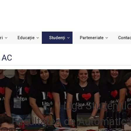
ri
Educație
Studenți
Parteneriate
Contac
a AC
Liga Studențilo
Facultatea de Automatică