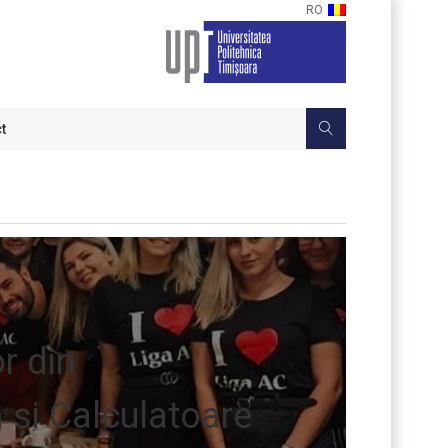
RO
t
r din
 și Calculatoare