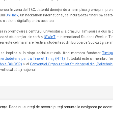
nea, în zona de IT&C, datorită dorinței de a ne implica și civic prin proie
ului
UniHack
, un hackathon internațional, ce încurajează tinerii să ses
cu o soluție digitală pentru acestea.
ea în promovarea centrului universitar și a orașului Timișoara a dus la
ează studenților din țară și
ISWinT
– International Student Week in Tim
, este cel mai mare festival studențesc din Europa de Sud-Est și cel ma
se implică și în viața social-culturală, fiind membru fondator
Timișo
iei Județene pentru Tineret Timiș (FITT)
. Totodată este și membru fo
ânia (ANOSR)
și al
Convenției Organizațiilor Studențești din „Politehni
ivel local cât și național.
iența. Dacă nu sunteți de accord puteți renunța la navigarea pe acest