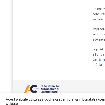
De aseme
concurs
să vină 
Implicar
se adres
asemenea
Liga AC 
a
Fundaț
din Rom
atât la n
Acest website utilizează cookie-uri pentru a vă îmbunătăți exper
website.
Copyright © 2026 Facultatea de Automatică și Calculatoare