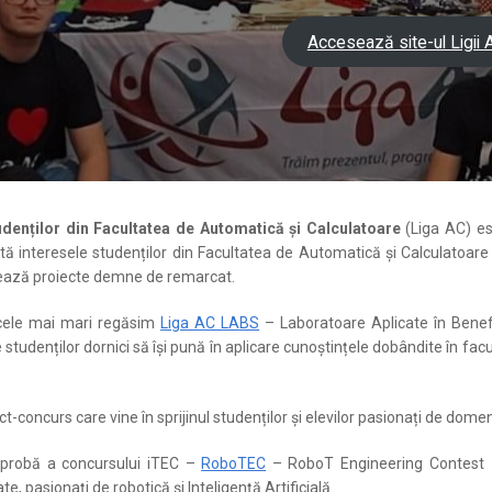
Accesează site-ul Ligii 
udenților din Facultatea de Automatică și Calculatoare
(Liga AC) es
tă interesele studenților din Facultatea de Automatică și Calculatoare și
ează proiecte demne de remarcat.
 cele mai mari regăsim
Liga AC LABS
– Laboratoare Aplicate în Benefic
 studenților dornici să își pună în aplicare cunoștințele dobândite în facul
ct-concurs care vine în sprijinul studenților și elevilor pasionați de dome
probă a concursului iTEC –
RoboTEC
– RoboT Engineering Contest es
te, pasionați de robotică și Inteligență Artificială.