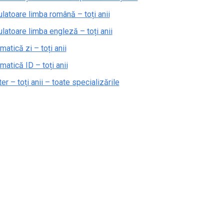
ulatoare limba română – toți anii
ulatoare limba engleză – toți anii
matică zi – toți anii
matică ID – toți anii
r – toți anii – toate specializările