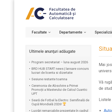
Facultate
Departamente
Specializă
Situa
Ultimele anunţuri adăugate
Program secretariat – luna august 2026
Mai jos
BRD HUB START news | lansare concurs
univers
lucrari de licenta si dizertatie
Sesiune restante toamna
Vă rugă
Ceremonia de Absolvire a Primei
de stud
Promoții a Masterului de Calcul Cuantic
UPT
Listele
⁠Seară de Fotbal la Electro: Semifinală de
Cupă Mondială 2026!
Auto
Lucrări remarcabile prezentate în cadrul