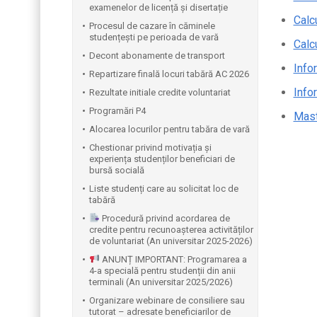
examenelor de licență și disertație
Calc
Procesul de cazare în căminele
studențești pe perioada de vară
Calc
Decont abonamente de transport
Infor
Repartizare finală locuri tabără AC 2026
Infor
Rezultate initiale credite voluntariat
Programări P4
Maste
Alocarea locurilor pentru tabăra de vară
Chestionar privind motivația și
experiența studenților beneficiari de
bursă socială
Liste studenți care au solicitat loc de
tabără
Procedură privind acordarea de
credite pentru recunoașterea activităților
de voluntariat (An universitar 2025-2026)
ANUNȚ IMPORTANT: Programarea a
4-a specială pentru studenții din anii
terminali (An universitar 2025/2026)
Organizare webinare de consiliere sau
tutorat – adresate beneficiarilor de