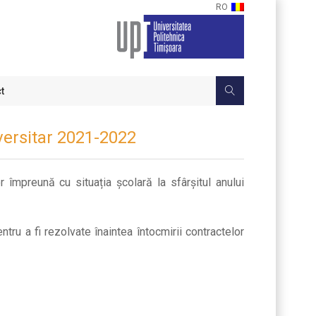
RO
t
iversitar 2021-2022
 împreună cu situația școlară la sfârșitul anului
tru a fi rezolvate înaintea întocmirii contractelor