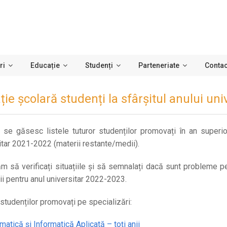
ri
Educație
Studenți
Parteneriate
Contac
ție școlară studenți la sfârșitul anului un
 se găsesc listele tuturor studenților promovați în an superior
itar 2021-2022 (materii restante/medii).
m să verificați situațiile și să semnalați dacă sunt probleme pen
ii pentru anul universitar 2022-2023.
 studenților promovați pe specializări:
matică și Informatică Aplicată – toți anii