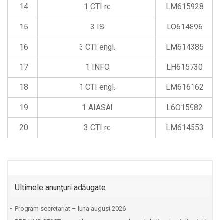
14
1 CTI ro
LM615928
15
3 IS
LO614896
16
3 CTI engl.
LM614385
17
1 INFO
LH615730
18
1 CTI engl.
LM616162
19
1 AIASAI
L6O15982
20
3 CTI ro
LM614553
Ultimele anunţuri adăugate
Program secretariat – luna august 2026