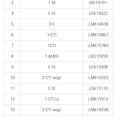
3
1 M
M374791
4
2 IS
LO615022
5
3 C
LM614698
6
1 CTI
LM615867
7
1CTI
LM615783
8
1 AIASI
L6O15959
9
2 IS
LO615008
10
2 CTI engl.
LM615520
11
2 IS
LO615110
12
1 CTI ro
LM615913
13
3 CTI engl.
LM614398