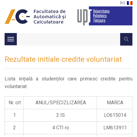
RO
Toggle
navigation
Rezultate initiale credite voluntariat
Lista inițială a studenților care primesc credite pentru
voluntariat:
Nr. crt
ANUL/SPECIZLIZAREA
MARCA
1
2 IS
LO615014
2
4 CTI ro
LM613911