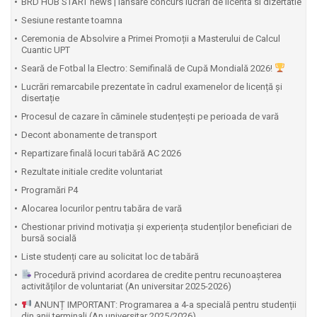
BRD HUB START news | lansare concurs lucrari de licenta si dizertatie
Sesiune restante toamna
Ceremonia de Absolvire a Primei Promoții a Masterului de Calcul
Cuantic UPT
⁠Seară de Fotbal la Electro: Semifinală de Cupă Mondială 2026!
Lucrări remarcabile prezentate în cadrul examenelor de licență și
disertație
Procesul de cazare în căminele studențești pe perioada de vară
Decont abonamente de transport
Repartizare finală locuri tabără AC 2026
Rezultate initiale credite voluntariat
Programări P4
Alocarea locurilor pentru tabăra de vară
Chestionar privind motivația și experiența studenților beneficiari de
bursă socială
Liste studenți care au solicitat loc de tabără
Procedură privind acordarea de credite pentru recunoașterea
activităților de voluntariat (An universitar 2025-2026)
ANUNȚ IMPORTANT: Programarea a 4-a specială pentru studenții
din anii terminali (An universitar 2025/2026)