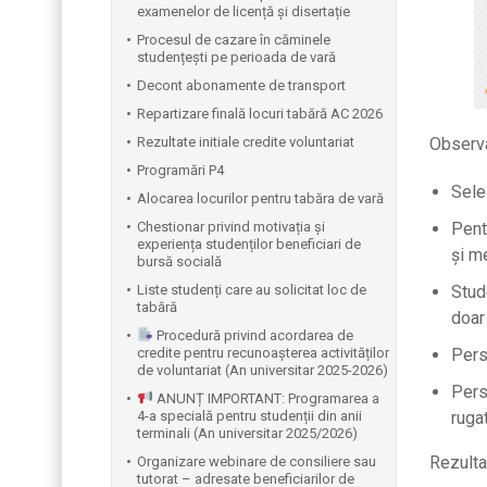
examenelor de licență și disertație
Procesul de cazare în căminele
studențești pe perioada de vară
Decont abonamente de transport
Repartizare finală locuri tabără AC 2026
Rezultate initiale credite voluntariat
Observa
Programări P4
Selec
Alocarea locurilor pentru tabăra de vară
Chestionar privind motivația și
Pentr
experiența studenților beneficiari de
și m
bursă socială
Liste studenți care au solicitat loc de
Stude
tabără
doar 
Procedură privind acordarea de
credite pentru recunoașterea activităților
Pers
de voluntariat (An universitar 2025-2026)
Pers
ANUNȚ IMPORTANT: Programarea a
4-a specială pentru studenții din anii
ruga
terminali (An universitar 2025/2026)
Rezulta
Organizare webinare de consiliere sau
tutorat – adresate beneficiarilor de