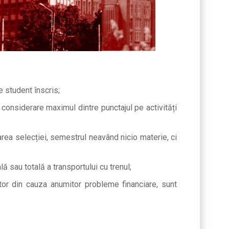
e student înscris;
n considerare maximul dintre punctajul pe activități
zarea selecției, semestrul neavând nicio materie, ci
 sau totală a transportului cu trenul;
tor din cauza anumitor probleme financiare, sunt