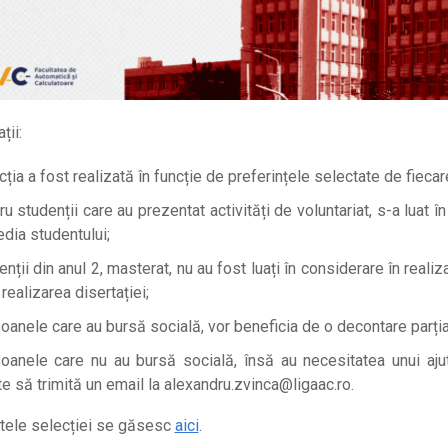
ții:
ția a fost realizată în funcție de preferințele selectate de fiecar
u studenții care au prezentat activități de voluntariat, s-a luat î
edia studentului;
nții din anul 2, masterat, nu au fost luați în considerare în reali
realizarea disertației;
oanele care au bursă socială, vor beneficia de o decontare parțială
oanele care nu au bursă socială, însă au necesitatea unui aju
te să trimită un email la alexandru.zvinca@ligaac.ro.
tele selecției se găsesc
aici
.