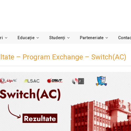
ri
Educație
Studenți
Parteneriate
Contac
ltate – Program Exchange – Switch(AC)