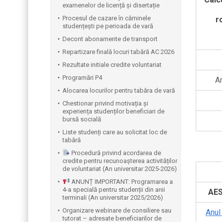
examenelor de licență și disertație
Procesul de cazare în căminele
r
studențești pe perioada de vară
Decont abonamente de transport
Repartizare finală locuri tabără AC 2026
Rezultate initiale credite voluntariat
Programări P4
An
Alocarea locurilor pentru tabăra de vară
Chestionar privind motivația și
experiența studenților beneficiari de
bursă socială
Liste studenți care au solicitat loc de
tabără
Procedură privind acordarea de
credite pentru recunoașterea activităților
de voluntariat (An universitar 2025-2026)
ANUNȚ IMPORTANT: Programarea a
4-a specială pentru studenții din anii
AE
terminali (An universitar 2025/2026)
Organizare webinare de consiliere sau
Anul 
tutorat – adresate beneficiarilor de