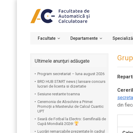
Facultate
Departamente
Specializă
Grup
Ultimele anunţuri adăugate
Program secretariat – luna august 2026
Repart
BRD HUB START news | lansare concurs
lucrari de licenta si dizertatie
Cereri
Sesiune restante toamna
secreta
Ceremonia de Absolvire a Primei
din fie
Promoții a Masterului de Calcul Cuantic
UPT
⁠Seară de Fotbal la Electro: Semifinală de
Cupă Mondială 2026!
Lucrări remarcabile prezentate în cadrul
Calc