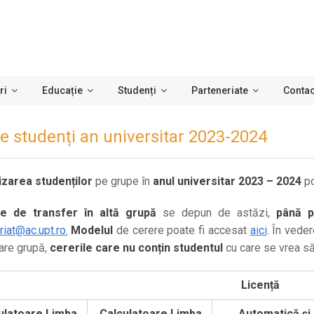
ri
Educație
Studenți
Parteneriate
Contac
e studenți an universitar 2023-2024
izarea studenților
pe grupe în
anul universitar 2023 – 2024
po
le de transfer în altă grupă
se depun de astăzi,
până p
riat@ac.upt.ro.
Modelul
de cerere poate fi accesat
aici
. În vede
care grupă,
cererile care nu conțin studentul
cu care se vrea să
Licență
ulatoare
Limba
Calculatoare
Limba
Automatică și