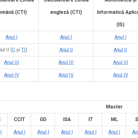
omână (CTI)
engleză (CTI)
Informatică Aplic
(IS)
Anul I
Anul I
Anul I
ul II (
C
și
TI
)
Anul II
Anul II
Anul III
Anul III
Anul III
Anul IV
Anul IV
Anul IV
Master
S
CCIT
GD
ISA
IT
ML
S
I
Anul I
Anul I
Anul I
Anul I
Anul I
Anu