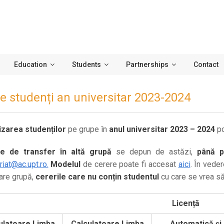
Education
Students
Partnerships
Contact
e studenți an universitar 2023-2024
izarea studenților
pe grupe în
anul universitar 2023 – 2024
po
le de transfer în altă grupă
se depun de astăzi,
până p
riat@ac.upt.ro.
Modelul
de cerere poate fi accesat
aici
. În vede
care grupă,
cererile care nu conțin studentul
cu care se vrea să
Licență
ulatoare
Limba
Calculatoare
Limba
Automatică și