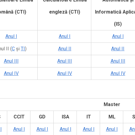
omână (CTI)
engleză (CTI)
Informatică Aplic
(IS)
Anul I
Anul I
Anul I
ul II (
C
și
TI
)
Anul II
Anul II
Anul III
Anul III
Anul III
Anul IV
Anul IV
Anul IV
Master
S
CCIT
GD
ISA
IT
ML
S
I
Anul I
Anul I
Anul I
Anul I
Anul I
Anu