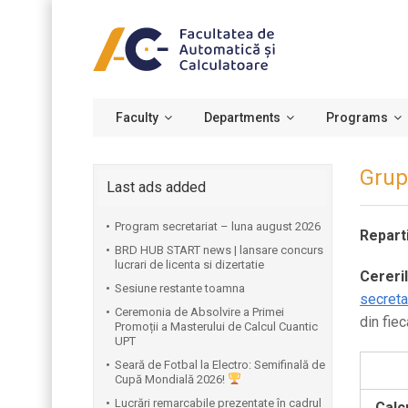
Faculty
Departments
Programs
Grup
Last ads added
Program secretariat – luna august 2026
Repart
BRD HUB START news | lansare concurs
lucrari de licenta si dizertatie
Cereri
Sesiune restante toamna
secreta
Ceremonia de Absolvire a Primei
din fie
Promoții a Masterului de Calcul Cuantic
UPT
⁠Seară de Fotbal la Electro: Semifinală de
Cupă Mondială 2026!
Lucrări remarcabile prezentate în cadrul
Calc