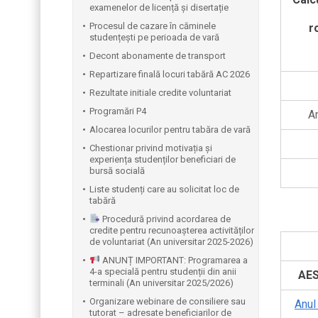
examenelor de licență și disertație
Procesul de cazare în căminele
r
studențești pe perioada de vară
Decont abonamente de transport
Repartizare finală locuri tabără AC 2026
Rezultate initiale credite voluntariat
Programări P4
An
Alocarea locurilor pentru tabăra de vară
Chestionar privind motivația și
experiența studenților beneficiari de
bursă socială
Liste studenți care au solicitat loc de
tabără
Procedură privind acordarea de
credite pentru recunoașterea activităților
de voluntariat (An universitar 2025-2026)
ANUNȚ IMPORTANT: Programarea a
4-a specială pentru studenții din anii
AE
terminali (An universitar 2025/2026)
Organizare webinare de consiliere sau
Anul 
tutorat – adresate beneficiarilor de