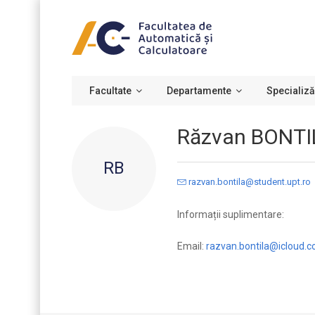
Facultate
Departamente
Specializă
Răzvan BONTI
RB
razvan.bontila@student.upt.ro
Informații suplimentare:
Email:
razvan.bontila@icloud.