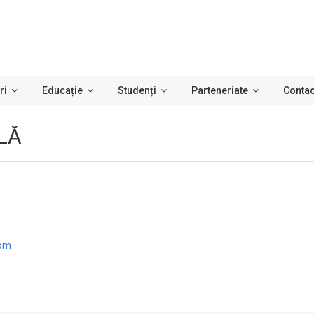
ri
Educație
Studenți
Parteneriate
Contac
LĂ
com