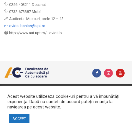
0256-403211 Decanat
0732-673387 Mobil
Audienta: Miercuri, orele 12 – 13
ovidiu.banias@upt.ro
http://www.aut.upt.ro/~ovidiub
Copyright © 2026 Facultatea de Automatică și Calculatoare
Acest website utilizează cookie-uri pentru a vă îmbunătăți
Website realizat de DialogData
experiența. Dacă nu sunteți de accord puteți renunța la
navigarea pe acest website.
ACCEPT