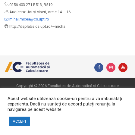
0256 403 271 B513, B519
Audienta: Joi și vineri, orele 14 – 16
mihai.micea@cs.upt.ro
http://dsplabs.cs.upt.ro/~micha
Copyright © 2026 Facultatea de Automatică și Calculatoare
Website realizat de DialogData
Acest website utilizează cookie-uri pentru a vă îmbunătăți
experiența. Dacă nu sunteți de accord puteți renunța la
navigarea pe acest website.
ACCEPT