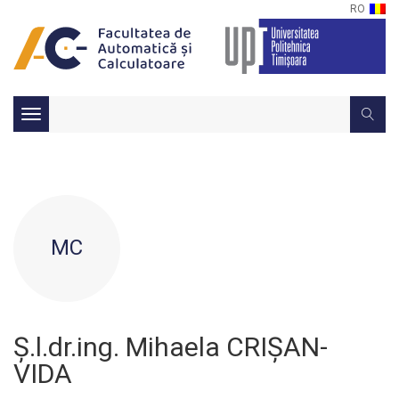
RO
Toggle
navigation
MC
Ș.l.dr.ing. Mihaela CRIȘAN-
VIDA