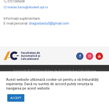
0721385608
marian.baciu@student.upt.ro
Informații suplimentare:
E-mail personal:
dragosbaciu0@gmail.com
Copyright © 2026 Facultatea de Automatică și Calculatoare
Website realizat de DialogData
Acest website utilizează cookie-uri pentru a vă îmbunătăți
experiența. Dacă nu sunteți de accord puteți renunța la
navigarea pe acest website.
ACCEPT