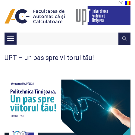
RO
Toggle
navigation
UPT – un pas spre viitorul tău!