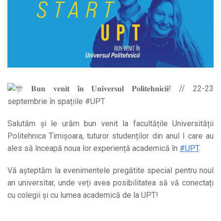
𝐁𝐮𝐧 𝐯𝐞𝐧𝐢𝐭 𝐢̂𝐧 𝐔𝐧𝐢𝐯𝐞𝐫𝐬𝐮𝐥 𝐏𝐨𝐥𝐢𝐭𝐞𝐡𝐧𝐢𝐜𝐢𝐢! // 22-23
septembrie în spațiile #UPT
Salutăm și le urăm bun venit la facultățile Universității
Politehnica Timișoara, tuturor studenților din anul I care au
ales să înceapă noua lor experiență academică în
#UPT
.
Vă așteptăm la evenimentele pregătite special pentru noul
an universitar, unde veți avea posibilitatea să vă conectați
cu colegii și cu lumea academică de la UPT!