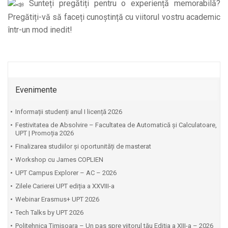
Sunteți pregătiți pentru o experiență memorabilă?
Pregătiți-vă să faceți cunoștință cu viitorul vostru academic
într-un mod inedit!
Evenimente
Informații studenți anul I licență 2026
Festivitatea de Absolvire – Facultatea de Automatică și Calculatoare,
UPT | Promoția 2026
Finalizarea studiilor și oportunități de masterat
Workshop cu James COPLIEN
UPT Campus Explorer – AC – 2026
Zilele Carierei UPT ediția a XXVIII-a
Webinar Erasmus+ UPT 2026
Tech Talks by UPT 2026
Politehnica Timișoara – Un pas spre viitorul tău Ediția a XIII-a – 2026