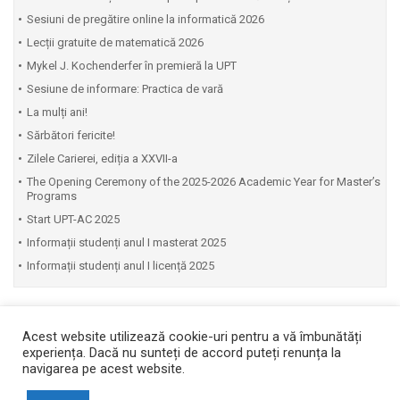
Sesiuni de pregătire online la informatică 2026
Lecții gratuite de matematică 2026
Mykel J. Kochenderfer în premieră la UPT
Sesiune de informare: Practica de vară
La mulți ani!
Sărbători fericite!
Zilele Carierei, ediția a XXVII-a
The Opening Ceremony of the 2025-2026 Academic Year for Master’s
Programs
Start UPT-AC 2025
Informații studenți anul I masterat 2025
Informații studenți anul I licență 2025
Acest website utilizează cookie-uri pentru a vă îmbunătăți
experiența. Dacă nu sunteți de accord puteți renunța la
navigarea pe acest website.
Copyright © 2026 Facultatea de Automatică și Calculatoare