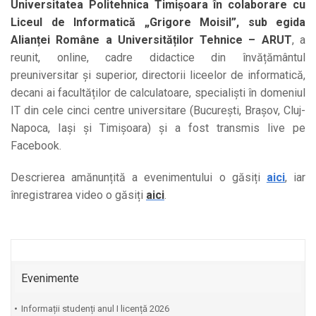
Universitatea Politehnica Timișoara în colaborare cu
Liceul de Informatică „Grigore Moisil”, sub egida
Alianței Române a Universităților Tehnice – ARUT
, a
reunit, online, cadre didactice din învățământul
preuniversitar și superior, directorii liceelor de informatică,
decani ai facultăților de calculatoare, specialiști în domeniul
IT din cele cinci centre universitare (București, Brașov, Cluj-
Napoca, Iași și Timișoara) și a fost transmis live pe
Facebook.
Descrierea amănunțită a evenimentului o găsiți
aici
, iar
înregistrarea video o găsiți
aici
.
Evenimente
Informații studenți anul I licență 2026