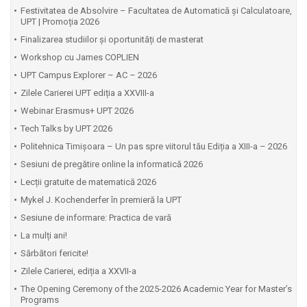
Festivitatea de Absolvire – Facultatea de Automatică și Calculatoare,
UPT | Promoția 2026
Finalizarea studiilor și oportunități de masterat
Workshop cu James COPLIEN
UPT Campus Explorer – AC – 2026
Zilele Carierei UPT ediția a XXVIII-a
Webinar Erasmus+ UPT 2026
Tech Talks by UPT 2026
Politehnica Timișoara – Un pas spre viitorul tău Ediția a XIII-a – 2026
Sesiuni de pregătire online la informatică 2026
Lecții gratuite de matematică 2026
Mykel J. Kochenderfer în premieră la UPT
Sesiune de informare: Practica de vară
La mulți ani!
Sărbători fericite!
Zilele Carierei, ediția a XXVII-a
The Opening Ceremony of the 2025-2026 Academic Year for Master’s
Programs