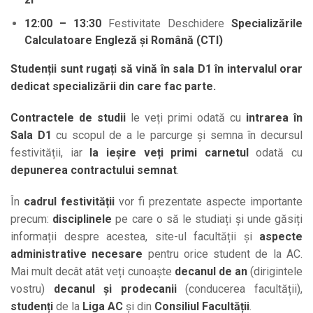
12:00 – 13:30
Festivitate Deschidere
Specializările
Calculatoare Engleză și Română (CTI)
Studenții sunt rugați să vină în sala D1 în intervalul orar
dedicat specializării din care fac parte.
Contractele de studii
le veți primi odată cu
intrarea în
Sala D1
cu scopul de a le parcurge și semna în decursul
festivității, iar
la ieșire veți primi carnetul
odată cu
depunerea contractului semnat
.
În
cadrul festivității
vor fi prezentate aspecte importante
precum:
disciplinele
pe care o să le studiați și unde găsiți
informații despre acestea, site-ul facultății și
aspecte
administrative necesare
pentru orice student de la AC.
Mai mult decât atât veți cunoaște
decanul de an
(dirigintele
vostru)
decanul și prodecanii
(conducerea facultății),
studenți
de la
Liga AC
și din
Consiliul Facultății
.