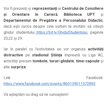
Vor fi prezenți și
reprezentanți
ai
Centrului de Consiliere
și Orientare în Carieră
,
Biblioteca UPT
și
Departamentul de Pregătire a Personalului Didactic
,
dacă ești curios despre cine vorbim te invităm să citești
ghidul studentului
https://bit.ly/GhidulStudentului
, paginile
20,22 și 29.
Iar în paralel cu festivitatea se vor organiza
activități
distractive
pe
stadionul Știința
împreună cu Liga AC,
activități precum
tombole
,
tururi ghidate
,
time-capsule
și
alte
surprize
.
Link Facebook:
https://www.facebook.com/events/860139011572893
Vă așteptăm cu drag să ne cunoaștem!