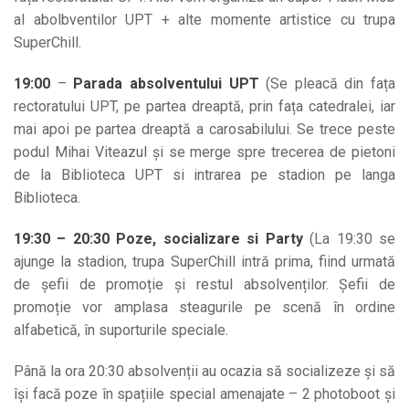
al abolbventilor UPT + alte momente artistice cu trupa
SuperChill.
19:00
–
Parada absolventului UPT
(Se pleacă din fața
rectoratului UPT, pe partea dreaptă, prin fața catedralei, iar
mai apoi pe partea dreaptă a carosabilului. Se trece peste
podul Mihai Viteazul și se merge spre trecerea de pietoni
de la Biblioteca UPT si intrarea pe stadion pe langa
Biblioteca.
19:30 – 20:30
Poze, socializare si Party
(La 19:30 se
ajunge la stadion, trupa SuperChill intră prima, fiind urmată
de șefii de promoție și restul absolvenților. Șefii de
promoție vor amplasa steagurile pe scenă în ordine
alfabetică, în suporturile speciale.
Până la ora 20:30 absolvenții au ocazia să socializeze și să
își facă poze în spațiile special amenajate – 2 photoboot și