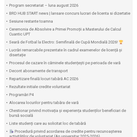
Program secretariat – luna august 2026
BRD HUB START news | lansare concurs lucrari de licenta si dizertatie
Sesiune restante toamna
Ceremonia de Absolvire a Primei Promoții a Masterului de Calcul
Cuantic UPT
⁠Seară de Fotbal la Electro: Semifinală de Cupă Mondială 2026!
Lucrări remarcabile prezentate în cadrul examenelor de licență și
disertație
Procesul de cazare în căminele studențești pe perioada de vară
Decont abonamente de transport
Repartizare finală locuri tabără AC 2026
Rezultate initiale credite voluntariat
Programări P4
Alocarea locurilor pentru tabăra de vară
Chestionar privind motivația și experiența studenților beneficiari de
bursă socială
Liste studenți care au solicitat loc de tabără
Procedură privind acordarea de credite pentru recunoașterea
activităților de voluntariat (An universitar 2025-2026)