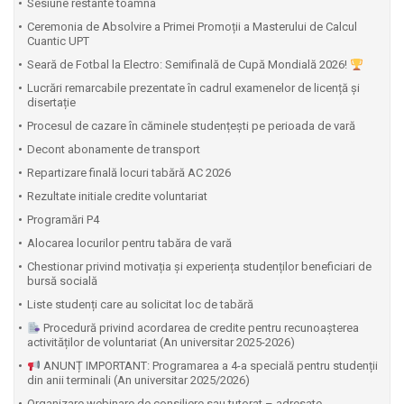
Sesiune restante toamna
Ceremonia de Absolvire a Primei Promoții a Masterului de Calcul
Cuantic UPT
⁠Seară de Fotbal la Electro: Semifinală de Cupă Mondială 2026!
Lucrări remarcabile prezentate în cadrul examenelor de licență și
disertație
Procesul de cazare în căminele studențești pe perioada de vară
Decont abonamente de transport
Repartizare finală locuri tabără AC 2026
Rezultate initiale credite voluntariat
Programări P4
Alocarea locurilor pentru tabăra de vară
Chestionar privind motivația și experiența studenților beneficiari de
bursă socială
Liste studenți care au solicitat loc de tabără
Procedură privind acordarea de credite pentru recunoașterea
activităților de voluntariat (An universitar 2025-2026)
ANUNȚ IMPORTANT: Programarea a 4-a specială pentru studenții
din anii terminali (An universitar 2025/2026)
Organizare webinare de consiliere sau tutorat – adresate