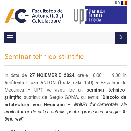
RO
Toggle
navigation
Seminar tehnico-stiintific
În data de
27 NOIEMBRIE 2024
, orele 18.00 – 19.30 în
Amfiteatrul Ioan ANTON (fosta sala 150) a Facultatii de
Mecanica – UPT va avea loc un
seminar tehnico-
științific
susținut de Sergio GOMA, cu tema: “
Dincolo de
arhitectura von Neumann –
limitări fundamentale ale
arhitecturilor de calcul actuale pentru procesarea imaginii în
timp real
”