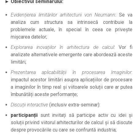
► Obiectivul seminarului:
Evidențierea limitărilor arhitecturii von Neumann
: Se va
analiza cum structura sa intrinsecă contribuie la
problemele actuale, în special în ceea ce privește
mișcarea datelor;
Explorarea inovațiilor în arhitectura de calcul
: Vor fi
analizate alternativele emergente care abordează aceste
limitări;
Prezentarea aplicabilității în procesarea Imaginilor
:
impactul acestor limitări asupra aplicațiilor de procesare
a imaginilor în timp real și viitoarele soluții care ar putea
îmbunătăți aceste performanțe;
Discuții interactive
(inclusiv extra-seminar):
participanții
sunt invitați să participe activ cu idei și
soluții privind viitorul arhitecturilor de calcul și să discute
despre provocările cu care se confruntă industria;