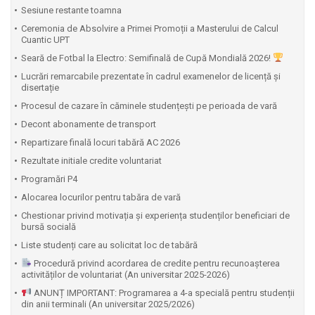
Sesiune restante toamna
Ceremonia de Absolvire a Primei Promoții a Masterului de Calcul
Cuantic UPT
⁠Seară de Fotbal la Electro: Semifinală de Cupă Mondială 2026!
Lucrări remarcabile prezentate în cadrul examenelor de licență și
disertație
Procesul de cazare în căminele studențești pe perioada de vară
Decont abonamente de transport
Repartizare finală locuri tabără AC 2026
Rezultate initiale credite voluntariat
Programări P4
Alocarea locurilor pentru tabăra de vară
Chestionar privind motivația și experiența studenților beneficiari de
bursă socială
Liste studenți care au solicitat loc de tabără
Procedură privind acordarea de credite pentru recunoașterea
activităților de voluntariat (An universitar 2025-2026)
ANUNȚ IMPORTANT: Programarea a 4-a specială pentru studenții
din anii terminali (An universitar 2025/2026)