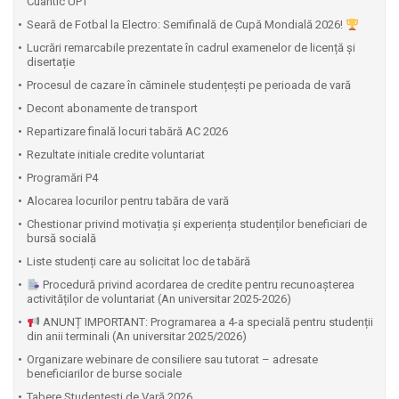
Cuantic UPT
⁠Seară de Fotbal la Electro: Semifinală de Cupă Mondială 2026!
Lucrări remarcabile prezentate în cadrul examenelor de licență și
disertație
Procesul de cazare în căminele studențești pe perioada de vară
Decont abonamente de transport
Repartizare finală locuri tabără AC 2026
Rezultate initiale credite voluntariat
Programări P4
Alocarea locurilor pentru tabăra de vară
Chestionar privind motivația și experiența studenților beneficiari de
bursă socială
Liste studenți care au solicitat loc de tabără
Procedură privind acordarea de credite pentru recunoașterea
activităților de voluntariat (An universitar 2025-2026)
ANUNȚ IMPORTANT: Programarea a 4-a specială pentru studenții
din anii terminali (An universitar 2025/2026)
Organizare webinare de consiliere sau tutorat – adresate
beneficiarilor de burse sociale
Tabere Studențești de Vară 2026