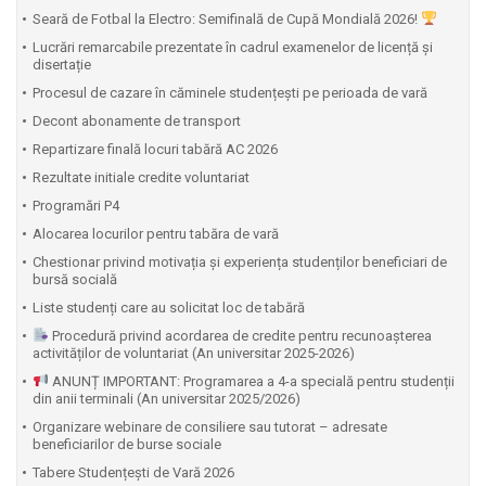
⁠Seară de Fotbal la Electro: Semifinală de Cupă Mondială 2026!
Lucrări remarcabile prezentate în cadrul examenelor de licență și
disertație
Procesul de cazare în căminele studențești pe perioada de vară
Decont abonamente de transport
Repartizare finală locuri tabără AC 2026
Rezultate initiale credite voluntariat
Programări P4
Alocarea locurilor pentru tabăra de vară
Chestionar privind motivația și experiența studenților beneficiari de
bursă socială
Liste studenți care au solicitat loc de tabără
Procedură privind acordarea de credite pentru recunoașterea
activităților de voluntariat (An universitar 2025-2026)
ANUNȚ IMPORTANT: Programarea a 4-a specială pentru studenții
din anii terminali (An universitar 2025/2026)
Organizare webinare de consiliere sau tutorat – adresate
beneficiarilor de burse sociale
Tabere Studențești de Vară 2026