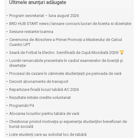
Ultimele anunţuri adăugate
Program secretariat – luna august 2026
BRD HUB START news | lansare concurs lucrari de licenta si dizertatie
Sesiune restante toamna
Ceremonia de Absolvire a Primei Promoții a Masterului de Calcul
Cuantic UPT
⁠Seară de Fotbal la Electro: Semifinală de Cupă Mondială 2026!
Lucrări remarcabile prezentate în cadrul examenelor de licență și
disertație
Procesul de cazare în căminele studențești pe perioada de vară
Decont abonamente de transport
Repartizare finală locuri tabără AC 2026
Rezultate initiale credite voluntariat
Programări P4
Alocarea locurilor pentru tabăra de vară
Chestionar privind motivația și experiența studenților beneficiari de
bursă socială
Liste studenți care au solicitat loc de tabără