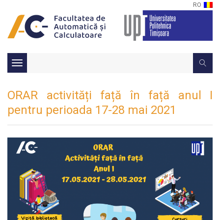
RO
Toggle
navigation
ORAR activități față în față anul I
pentru perioada 17-28 mai 2021