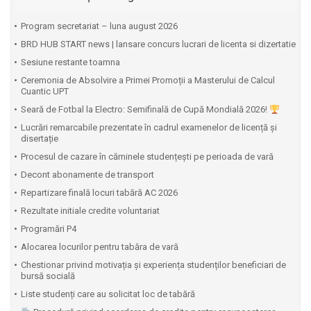
Program secretariat – luna august 2026
BRD HUB START news | lansare concurs lucrari de licenta si dizertatie
Sesiune restante toamna
Ceremonia de Absolvire a Primei Promoții a Masterului de Calcul
Cuantic UPT
⁠Seară de Fotbal la Electro: Semifinală de Cupă Mondială 2026!
Lucrări remarcabile prezentate în cadrul examenelor de licență și
disertație
Procesul de cazare în căminele studențești pe perioada de vară
Decont abonamente de transport
Repartizare finală locuri tabără AC 2026
Rezultate initiale credite voluntariat
Programări P4
Alocarea locurilor pentru tabăra de vară
Chestionar privind motivația și experiența studenților beneficiari de
bursă socială
Liste studenți care au solicitat loc de tabără