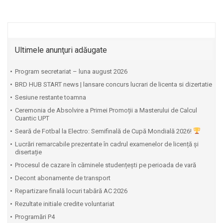
Ultimele anunţuri adăugate
Program secretariat – luna august 2026
BRD HUB START news | lansare concurs lucrari de licenta si dizertatie
Sesiune restante toamna
Ceremonia de Absolvire a Primei Promoții a Masterului de Calcul
Cuantic UPT
⁠Seară de Fotbal la Electro: Semifinală de Cupă Mondială 2026!
Lucrări remarcabile prezentate în cadrul examenelor de licență și
disertație
Procesul de cazare în căminele studențești pe perioada de vară
Decont abonamente de transport
Repartizare finală locuri tabără AC 2026
Rezultate initiale credite voluntariat
Programări P4