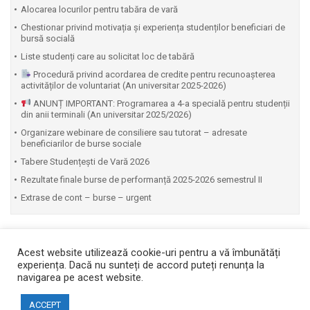
Alocarea locurilor pentru tabăra de vară
Chestionar privind motivația și experiența studenților beneficiari de
bursă socială
Liste studenți care au solicitat loc de tabără
Procedură privind acordarea de credite pentru recunoașterea
activităților de voluntariat (An universitar 2025-2026)
ANUNȚ IMPORTANT: Programarea a 4-a specială pentru studenții
din anii terminali (An universitar 2025/2026)
Organizare webinare de consiliere sau tutorat – adresate
beneficiarilor de burse sociale
Tabere Studențești de Vară 2026
Rezultate finale burse de performanță 2025-2026 semestrul II
Extrase de cont – burse – urgent
Acest website utilizează cookie-uri pentru a vă îmbunătăți
experiența. Dacă nu sunteți de accord puteți renunța la
navigarea pe acest website.
Copyright © 2026 Facultatea de Automatică și Calculatoare
ACCEPT