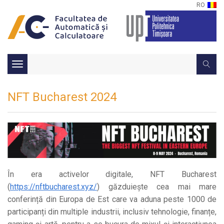
RO
Toggle
navigation
NFT Bucharest 2024
În era activelor digitale, NFT Bucharest
(
https://nftbucharest.xyz/
) găzduiește cea mai mare
conferință din Europa de Est care va aduna peste 1000 de
participanți din multiple industrii, inclusiv tehnologie, finanțe,