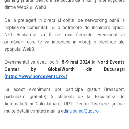
gaming și artă, pentru a se bucura de mixul și interacțiunea
dintre Web2 și Web3.
De la prelegeri în direct și colțuri de networking până la
implicarea comunității și o petrecere de închidere epică,
NFT Bucharest va fi cel mai fierbinte eveniment al
primăverii care te va introduce în vibrațiile electrice ale
spațiului Web3.
Evenimentul va avea loc în
8-9 mai 2024
la
Nord Events
Center by GlobalWorth din București
(
https://www.nordevents.ro/
).
La acest eveniment pot participa gratuit (transport,
participare gratuite) 5 studenți de la Facultatea de
Automatică și Calculatoare, UPT. Pentru înscriere și mai
multe detalii trimiteți mail la
adina.palea@upt.ro
.