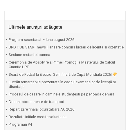
Ultimele anunţuri adăugate
Program secretariat – luna august 2026
BRD HUB START news | lansare concurs lucrari de licenta si dizertatie
Sesiune restante toamna
Ceremonia de Absolvire a Primei Promoții a Masterului de Calcul
Cuantic UPT
⁠Seară de Fotbal la Electro: Semifinală de Cupă Mondială 2026!
Lucrări remarcabile prezentate în cadrul examenelor de licență și
disertație
Procesul de cazare în căminele studențești pe perioada de vară
Decont abonamente de transport
Repartizare finală locuri tabără AC 2026
Rezultate initiale credite voluntariat
Programări P4