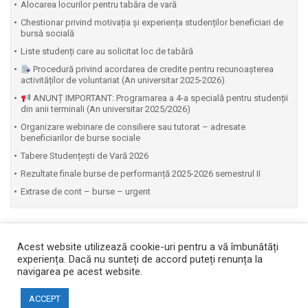
Alocarea locurilor pentru tabăra de vară
Chestionar privind motivația și experiența studenților beneficiari de
bursă socială
Liste studenți care au solicitat loc de tabără
Procedură privind acordarea de credite pentru recunoașterea
activităților de voluntariat (An universitar 2025-2026)
ANUNȚ IMPORTANT: Programarea a 4-a specială pentru studenții
din anii terminali (An universitar 2025/2026)
Organizare webinare de consiliere sau tutorat – adresate
beneficiarilor de burse sociale
Tabere Studențești de Vară 2026
Rezultate finale burse de performanță 2025-2026 semestrul II
Extrase de cont – burse – urgent
Acest website utilizează cookie-uri pentru a vă îmbunătăți
experiența. Dacă nu sunteți de accord puteți renunța la
navigarea pe acest website.
Copyright © 2026 Facultatea de Automatică și Calculatoare
ACCEPT