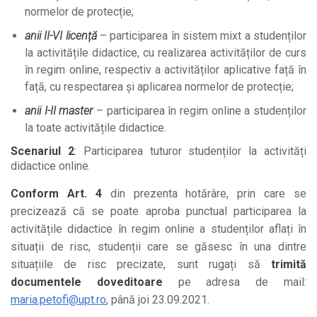
normelor de protecție;
anii II-VI licență
– participarea în sistem mixt a studenților
la activitățile didactice, cu realizarea activităților de curs
în regim online, respectiv a activităților aplicative față în
față, cu respectarea și aplicarea normelor de protecție;
anii I-II master
– participarea în regim online a studenților
la toate activitățile didactice.
Scenariul 2
: Participarea tuturor studenților la activități
didactice online.
Conform Art. 4
din prezenta hotărâre, prin care se
precizează că se
poate aproba punctual participarea la
activitățile didactice în regim online a stud
enților aflați în
situații de risc, studenții care se găsesc în una dintre
situațiile de risc precizate, sunt rugați să
trimită
documentele doveditoare
pe adresa de mail:
maria.petofi@upt.ro
, până joi 23.09.2021.