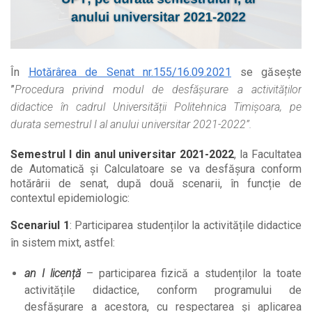
În
Hotărârea de Senat nr.155/16.09.2021
se găsește
”
Procedura privind modul de desfășurare a activităților
didactice în cadrul Universității Politehnica Timișoara, pe
durata semestrul I al anului universitar 2021-2022”.
Semestrul I din anul universitar 2021-2022
, la Facultatea
de Automatică și Calculatoare se va desfășura conform
hotărârii de senat, după două scenarii, în funcție de
contextul epidemiologic:
Scenariul 1
: Participarea studenților la activitățile didactice
în sistem mixt, astfel:
an I licență
– participarea fizică a studenților la toate
activitățile didactice, conform programului de
desfășurare a acestora, cu respectarea și aplicarea