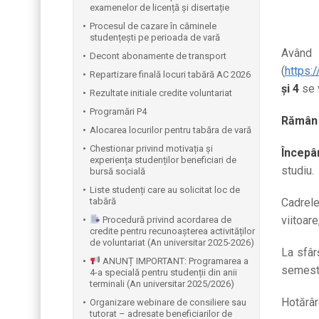
examenelor de licență și disertație
Procesul de cazare în căminele
studențești pe perioada de vară
Având
Decont abonamente de transport
(
https:
Repartizare finală locuri tabără AC 2026
și 4
se 
Rezultate initiale credite voluntariat
Programări P4
Rămân o
Alocarea locurilor pentru tabăra de vară
Chestionar privind motivația și
Începâ
experiența studenților beneficiari de
studiu.
bursă socială
Liste studenți care au solicitat loc de
tabără
Cadrel
viitoare
Procedură privind acordarea de
credite pentru recunoașterea activităților
de voluntariat (An universitar 2025-2026)
La sfâr
ANUNȚ IMPORTANT: Programarea a
semestr
4-a specială pentru studenții din anii
terminali (An universitar 2025/2026)
Hotărâr
Organizare webinare de consiliere sau
tutorat – adresate beneficiarilor de