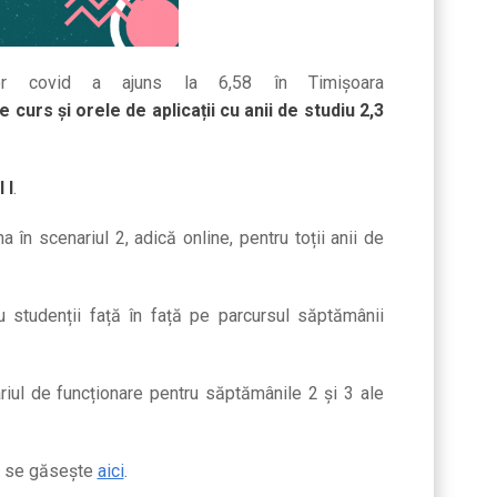
lor covid a ajuns la 6,58 în Timișoara
e curs și orele de aplicații cu anii de studiu 2,3
 I
.
în scenariul 2, adică online, pentru toții anii de
 studenții față în față pe parcursul săptămânii
ariul de funcționare pentru săptămânile 2 și 3 ale
ri se găsește
aici
.