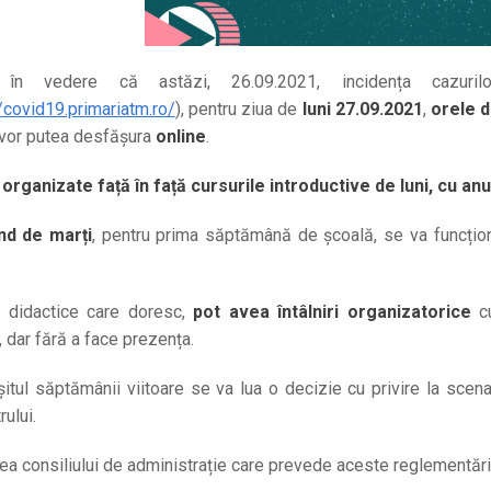
 în vedere că astăzi, 26.09.2021, incidența cazuri
//covid19.primariatm.ro/
), pentru ziua de
luni 27.09.2021
,
orele d
vor putea desfășura
online
.
rganizate față în față cursurile introductive de luni, cu anul
nd de marți
, pentru prima săptămână de școală, se va funcționa 
e didactice care doresc,
pot avea întâlniri organizatorice
cu
, dar fără a face prezența.
șitul săptămânii viitoare se va lua o decizie cu privire la scen
ului.
ea consiliului de administrație care prevede aceste reglementă