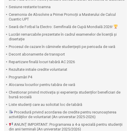
Sesiune restante toamna
Ceremonia de Absolvire a Primei Promoții a Masterului de Calcul
Cuantic UPT
⁠Seară de Fotbal la Electro: Semifinală de Cupă Mondială 2026!
Lucrări remarcabile prezentate în cadrul examenelor de licență și
disertație
Procesul de cazare în căminele studențești pe perioada de vară
Decont abonamente de transport
Repartizare finală locuri tabără AC 2026
Rezultate initiale credite voluntariat
Programări P4
Alocarea locurilor pentru tabăra de vară
Chestionar privind motivația și experiența studenților beneficiari de
bursă socială
Liste studenți care au solicitat loc de tabără
Procedură privind acordarea de credite pentru recunoașterea
activităților de voluntariat (An universitar 2025-2026)
ANUNȚ IMPORTANT: Programarea a 4-a specială pentru studenții
din anii terminali (An universitar 2025/2026)