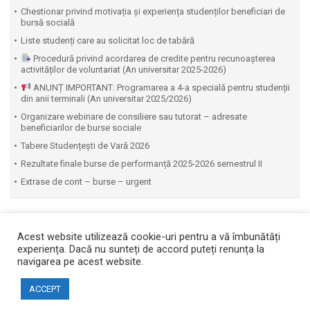
Chestionar privind motivația și experiența studenților beneficiari de
bursă socială
Liste studenți care au solicitat loc de tabără
Procedură privind acordarea de credite pentru recunoașterea
activităților de voluntariat (An universitar 2025-2026)
ANUNȚ IMPORTANT: Programarea a 4-a specială pentru studenții
din anii terminali (An universitar 2025/2026)
Organizare webinare de consiliere sau tutorat – adresate
beneficiarilor de burse sociale
Tabere Studențești de Vară 2026
Rezultate finale burse de performanță 2025-2026 semestrul II
Extrase de cont – burse – urgent
Acest website utilizează cookie-uri pentru a vă îmbunătăți
experiența. Dacă nu sunteți de accord puteți renunța la
navigarea pe acest website.
Copyright © 2026 Facultatea de Automatică și Calculatoare
ACCEPT
Website realizat de DialogData