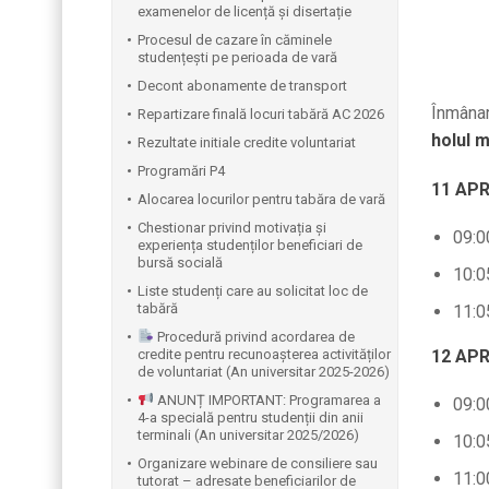
examenelor de licență și disertație
Procesul de cazare în căminele
studențești pe perioada de vară
Decont abonamente de transport
Înmâna
Repartizare finală locuri tabără AC 2026
holul m
Rezultate initiale credite voluntariat
Programări P4
11 APR
Alocarea locurilor pentru tabăra de vară
Chestionar privind motivația și
09:0
experiența studenților beneficiari de
bursă socială
10:0
Liste studenți care au solicitat loc de
tabără
11:0
Procedură privind acordarea de
12 APR
credite pentru recunoașterea activităților
de voluntariat (An universitar 2025-2026)
ANUNȚ IMPORTANT: Programarea a
09:0
4-a specială pentru studenții din anii
terminali (An universitar 2025/2026)
10:0
Organizare webinare de consiliere sau
11:0
tutorat – adresate beneficiarilor de