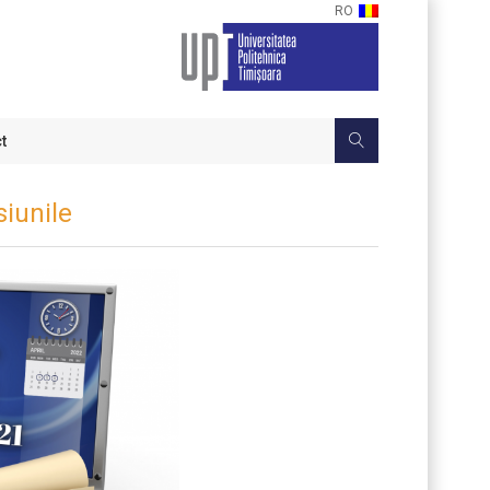
RO
t
iunile