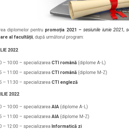
rea diplomelor pentru
promoția 2021 –
sesiunile iunie 2021, 
are al facultății
, după următorul program:
LIE 2022
0 – 10:00 – specializarea
CTI română
(diplome A-L)
5 – 11:00 – specializarea
CTI română
(diplome M-Z)
5 – 11:30 – specializarea
CTI engleză
ILIE 2022
0 – 10:00 – specializarea
AIA
(diplome A-L)
5 – 11:00 – specializarea
AIA
(diplome M-Z)
0 – 12:00 – specializarea
Informatică zi