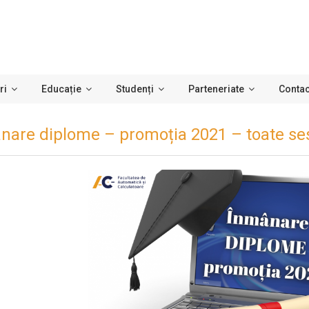
ri
Educație
Studenți
Parteneriate
Contac
nare diplome – promoția 2021 – toate ses