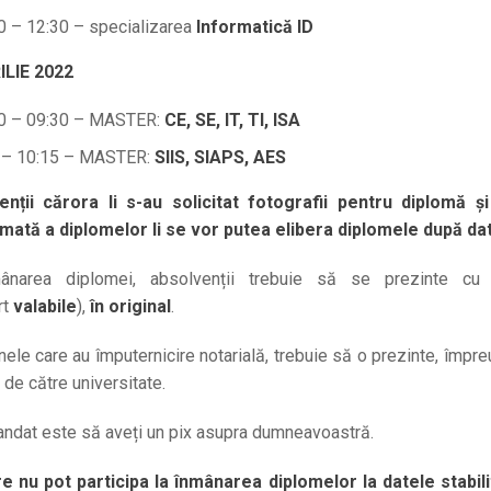
0 – 12:30 – specializarea
Informatică ID
ILIE 2022
0 – 09:30 – MASTER:
CE, SE, IT, TI, ISA
 – 10:15 – MASTER:
SIIS, SIAPS, AES
enții cărora li s-au solicitat fotografii pentru diplomă 
ată a diplomelor li se vor putea elibera diplomele după dat
ânarea diplomei, absolvenții trebuie să se prezinte cu a
rt
valabile
),
în original
.
ele care au împuternicire notarială, trebuie să o prezinte, împreun
 de către universitate.
dat este să aveți un pix asupra dumneavoastră.
e nu pot participa la înmânarea diplomelor la datele stabi