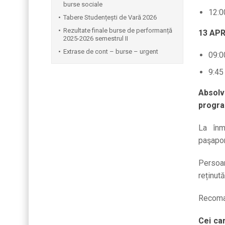
burse sociale
12:0
Tabere Studențești de Vară 2026
Rezultate finale burse de performanță
13 APR
2025-2026 semestrul II
Extrase de cont – burse – urgent
09:0
9:45
Absolv
program
La înm
paşapo
Persoan
reținută
Recoman
Cei car