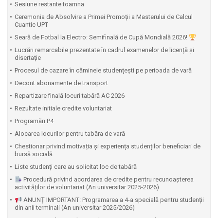
Sesiune restante toamna
Ceremonia de Absolvire a Primei Promoții a Masterului de Calcul
Cuantic UPT
⁠Seară de Fotbal la Electro: Semifinală de Cupă Mondială 2026!
Lucrări remarcabile prezentate în cadrul examenelor de licență și
disertație
Procesul de cazare în căminele studențești pe perioada de vară
Decont abonamente de transport
Repartizare finală locuri tabără AC 2026
Rezultate initiale credite voluntariat
Programări P4
Alocarea locurilor pentru tabăra de vară
Chestionar privind motivația și experiența studenților beneficiari de
bursă socială
Liste studenți care au solicitat loc de tabără
Procedură privind acordarea de credite pentru recunoașterea
activităților de voluntariat (An universitar 2025-2026)
ANUNȚ IMPORTANT: Programarea a 4-a specială pentru studenții
din anii terminali (An universitar 2025/2026)