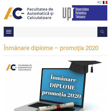
RO
Toggle
navigation
Înmânare diplome – promoția 2020