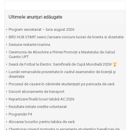
Ultimele anunţuri adăugate
Program secretariat – luna august 2026
BRD HUB START news | lansare concurs lucrari de licenta si dizertatie
Sesiune restante toamna
Ceremonia de Absolvire a Primei Promoții a Masterului de Calcul
Cuantic UPT
⁠Seară de Fotbal la Electro: Semifinală de Cupă Mondială 2026!
Lucrări remarcabile prezentate în cadrul examenelor de licență și
disertație
Procesul de cazare în căminele studențești pe perioada de vară
Decont abonamente de transport
Repartizare finală locuri tabără AC 2026
Rezultate initiale credite voluntariat
Programări P4
Alocarea locurilor pentru tabăra de vară
Chestionar privind motivația și experiența studenților beneficiari de