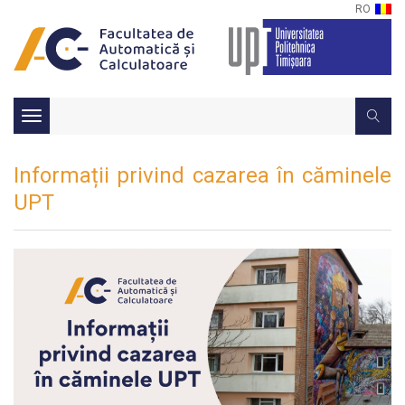
RO
Toggle
navigation
Informații privind cazarea în căminele
UPT