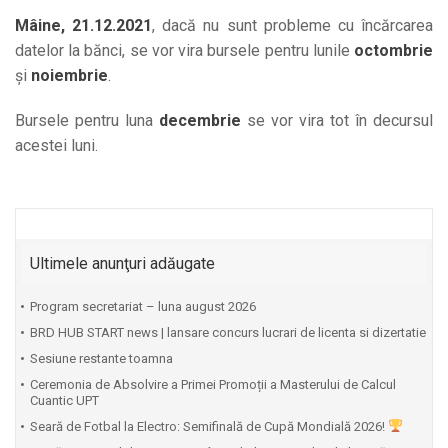
Mâine, 21.12.2021
, dacă nu sunt probleme cu încărcarea
datelor la bănci, se vor vira bursele pentru lunile
octombrie
și
noiembrie
.
Bursele pentru luna
decembrie
se vor vira tot în decursul
acestei luni.
Ultimele anunţuri adăugate
Program secretariat – luna august 2026
BRD HUB START news | lansare concurs lucrari de licenta si dizertatie
Sesiune restante toamna
Ceremonia de Absolvire a Primei Promoții a Masterului de Calcul
Cuantic UPT
⁠Seară de Fotbal la Electro: Semifinală de Cupă Mondială 2026!