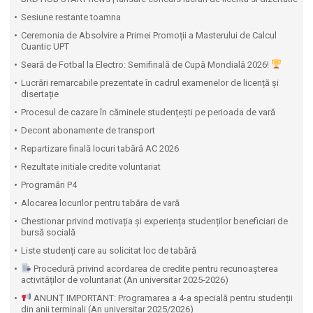
Sesiune restante toamna
Ceremonia de Absolvire a Primei Promoții a Masterului de Calcul
Cuantic UPT
⁠Seară de Fotbal la Electro: Semifinală de Cupă Mondială 2026!
Lucrări remarcabile prezentate în cadrul examenelor de licență și
disertație
Procesul de cazare în căminele studențești pe perioada de vară
Decont abonamente de transport
Repartizare finală locuri tabără AC 2026
Rezultate initiale credite voluntariat
Programări P4
Alocarea locurilor pentru tabăra de vară
Chestionar privind motivația și experiența studenților beneficiari de
bursă socială
Liste studenți care au solicitat loc de tabără
Procedură privind acordarea de credite pentru recunoașterea
activităților de voluntariat (An universitar 2025-2026)
ANUNȚ IMPORTANT: Programarea a 4-a specială pentru studenții
din anii terminali (An universitar 2025/2026)