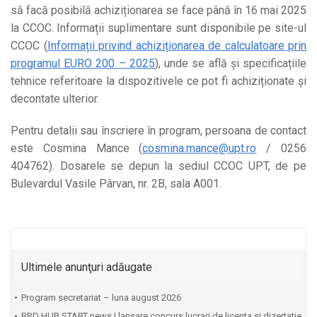
să facă posibilă achiziționarea se face până în 16 mai 2025
la CCOC. Informații suplimentare sunt disponibile pe site-ul
CCOC (
Informații privind achiziționarea de calculatoare prin
programul EURO 200 – 2025
), unde se află și specificațiile
tehnice referitoare la dispozitivele ce pot fi achiziționate și
decontate ulterior.
Pentru detalii sau înscriere în program, persoana de contact
este Cosmina Mance (
cosmina.mance@upt.ro
/ 0256
404762). Dosarele se depun la sediul CCOC UPT, de pe
Bulevardul Vasile Pârvan, nr. 2B, sala A001.
Ultimele anunţuri adăugate
Program secretariat – luna august 2026
BRD HUB START news | lansare concurs lucrari de licenta si dizertatie