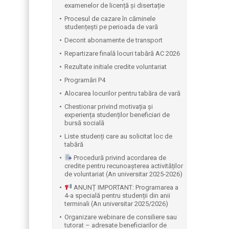
examenelor de licență și disertație
Procesul de cazare în căminele
studențești pe perioada de vară
Decont abonamente de transport
Repartizare finală locuri tabără AC 2026
Rezultate initiale credite voluntariat
Programări P4
Alocarea locurilor pentru tabăra de vară
Chestionar privind motivația și
experiența studenților beneficiari de
bursă socială
Liste studenți care au solicitat loc de
tabără
Procedură privind acordarea de
credite pentru recunoașterea activităților
de voluntariat (An universitar 2025-2026)
ANUNȚ IMPORTANT: Programarea a
4-a specială pentru studenții din anii
terminali (An universitar 2025/2026)
Organizare webinare de consiliere sau
tutorat – adresate beneficiarilor de