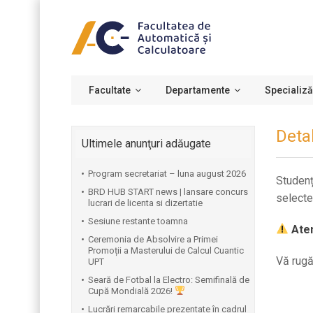
Facultate
Departamente
Specializă
Deta
Ultimele anunţuri adăugate
Program secretariat – luna august 2026
Studenț
BRD HUB START news | lansare concurs
select
lucrari de licenta si dizertatie
Sesiune restante toamna
Aten
Ceremonia de Absolvire a Primei
Promoții a Masterului de Calcul Cuantic
Vă rugă
UPT
⁠Seară de Fotbal la Electro: Semifinală de
Cupă Mondială 2026!
Lucrări remarcabile prezentate în cadrul