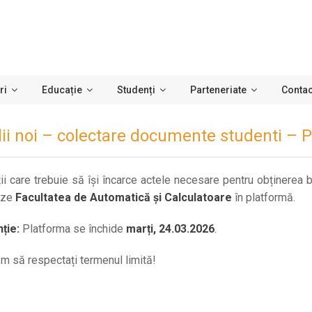
ri
Educație
Studenți
Parteneriate
Contac
lii noi – colectare documente studenti – 
ii care trebuie să își încarce actele necesare pentru obținerea b
eze
Facultatea de Automatică și Calculatoare
în platformă.
ție:
Platforma se închide
marți, 24.03.2026
.
m să respectați termenul limită!