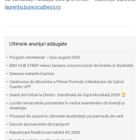
laurentiu.bunescu@eos.ro
.
Ultimele anunţuri adăugate
Program secretariat – luna august 2026
BRD HUB START news | lansare concurs lucrari de licenta si dizertatie
Sesiune restante toamna
Ceremonia de Absolvire a Primei Promoții a Masterului de Calcul
Cuantic UPT
⁠Seară de Fotbal la Electro: Semifinală de Cupă Mondială 2026!
Lucrări remarcabile prezentate în cadrul examenelor de licență și
disertație
Procesul de cazare în căminele studențești pe perioada de vară
Decont abonamente de transport
Repartizare finală locuri tabără AC 2026