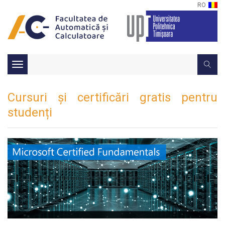
RO
Toggle
navigation
Cursuri și certificări gratis pentru
studenți