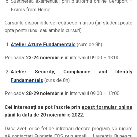
Susținerea examenului prin platforma online Certiport –
Exams from Home
Cursurile disponibile se regăsesc mai jos (un student poate
opta pentru unul sau ambele cursuri):
Atelier Azure Fundamentals
(curs de 8h)
Perioada:
23-24 noiembrie
in intervalul 09:00 – 13:00
Atelier Security, Compliance and Identity
Fundamentals
(curs de 8h)
Perioada:
28-29 noiembrie
in intervalul 09:00 – 13:00
Cei interesați se pot înscrie prin
acest formular online
până la data de 20 noiembrie 2022.
Dacă aveți orice fel de întrebări despre program, vă rugăm
să contactați Fundația EOS prin email – Laurențiu Bunescu