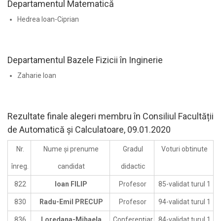
Departamentul Matematică
Hedrea Ioan-Ciprian
Departamentul Bazele Fizicii în Inginerie
Zaharie Ioan
Rezultate finale alegeri membru în Consiliul Facultății
de Automatică și Calculatoare, 09.01.2020
Nr.
Nume și prenume
Gradul
Voturi obtinute
înreg.
candidat
didactic
822
Ioan FILIP
Profesor
85-validat turul 1
830
Radu-Emil PRECUP
Profesor
94-validat turul 1
836
Loredana-Mihaela
Conferențiar
84-validat turul 1