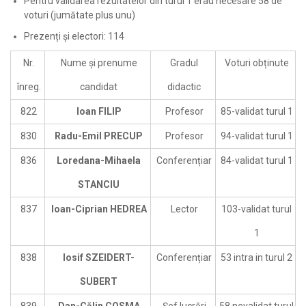
Pentru validarea rezultatelor din turul 1 erau necesare 58 de
voturi (jumătate plus unu)
Prezenți și electori: 114
Nr.
Nume și prenume
Gradul
Voturi obținute
înreg.
candidat
didactic
822
Ioan FILIP
Profesor
85-validat turul 1
830
Radu-Emil PRECUP
Profesor
94-validat turul 1
836
Loredana-Mihaela
Conferențiar
84-validat turul 1
STANCIU
837
Ioan-Ciprian HEDREA
Lector
103-validat turul
1
838
Iosif SZEIDERT-
Conferențiar
53 intra in turul 2
SUBERT
839
Dan-Călin COSMA
Șef lucrări
58 nevalidat turul