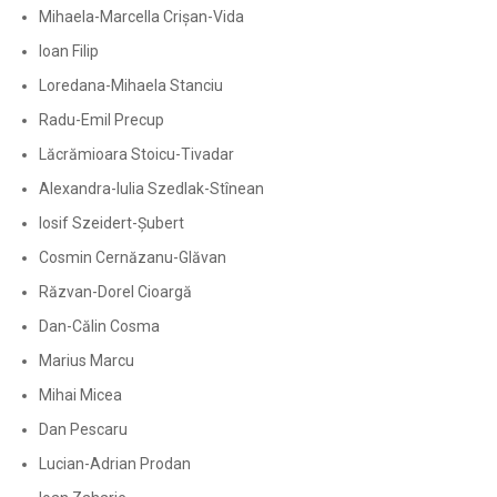
Mihaela-Marcella Crișan-Vida
Ioan Filip
Loredana-Mihaela Stanciu
Radu-Emil Precup
Lăcrămioara Stoicu-Tivadar
Alexandra-Iulia Szedlak-Stînean
Iosif Szeidert-Șubert
Cosmin Cernăzanu-Glăvan
Răzvan-Dorel Cioargă
Dan-Călin Cosma
Marius Marcu
Mihai Micea
Dan Pescaru
Lucian-Adrian Prodan