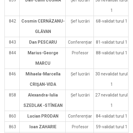
1
842
Cosmin CERNĂZANU-
Șef lucrări
68-validat turul 1
GLĂVAN
843
Dan PESCARU
Conferențiar
81-validat turul 1
844
Marius-George
Profesor
88-validat turul 1
MARCU
846
Mihaela-Marcella
Șef lucrări
30 nevalidat turul
CRIŞAN-VIDA
1
858
Alexandra-Iulia
Șef lucrări
27 nevalidat turul
SZEDLAK -STÎNEAN
1
860
Lucian PRODAN
Conferențiar
84-validat turul 1
863
Ioan ZAHARIE
Profesor
59-validat turul 1