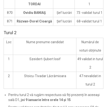
TORDAI
1
870
Ovidiu BANIAŞ
Șef lucrări
73 -validat turul 1
871
Răzvan-Dorel Cioargă
Șef lucrări
68-validat turul 1
Turul 2
Loc
Nume prenume candidat
Numărul de
voturi obținute
1
Szeidert-Șubert Iosif
49 validat in turul
2
2
Stoicu-Tivadar Lăcrămioara
47 nevalidat in
turul 2
Pentru turul 2 vă rugăm respectuos să fiți prezenți în aceeași
sală D1,
joi 9 ianuarie între orele 14 și 15