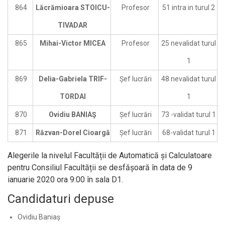
864
Lăcrămioara STOICU-
Profesor
51 intra in turul 2
TIVADAR
865
Mihai-Victor MICEA
Profesor
25 nevalidat turul
1
869
Delia-Gabriela TRIF-
Șef lucrări
48 nevalidat turul
TORDAI
1
870
Ovidiu BANIAŞ
Șef lucrări
73 -validat turul 1
871
Răzvan-Dorel Cioargă
Șef lucrări
68-validat turul 1
Alegerile la nivelul Facultății de Automatică și Calculatoare
pentru Consiliul Facultății se desfășoară în data de 9
ianuarie 2020 ora 9:00 în sala D1.
Candidaturi depuse
Ovidiu Baniaș