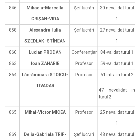
846
Mihaela-Marcella
Șef lucrări
30 nevalidat turul
CRIŞAN-VIDA
1
858
Alexandra-Iulia
Șef lucrări
27 nevalidat turul
SZEDLAK -STÎNEAN
1
860
Lucian PRODAN
Conferențiar
84-validat turul 1
863
Ioan ZAHARIE
Profesor
59-validat turul 1
864
Lăcrămioara STOICU-
Profesor
51 intra in turul 2
TIVADAR
47 nevalidat in
turul 2
865
Mihai-Victor MICEA
Profesor
25 nevalidat turul
1
869
Delia-Gabriela TRIF-
Șef lucrări
48 nevalidat turul