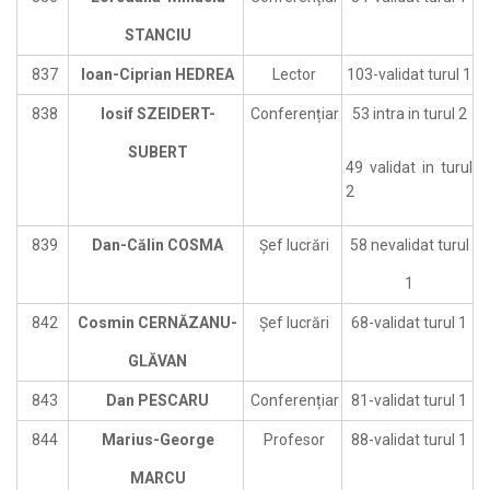
STANCIU
837
Ioan-Ciprian HEDREA
Lector
103-validat turul 1
838
Iosif SZEIDERT-
Conferențiar
53 intra in turul 2
SUBERT
49 validat in turul
2
839
Dan-Călin COSMA
Șef lucrări
58 nevalidat turul
1
842
Cosmin CERNĂZANU-
Șef lucrări
68-validat turul 1
GLĂVAN
843
Dan PESCARU
Conferențiar
81-validat turul 1
844
Marius-George
Profesor
88-validat turul 1
MARCU