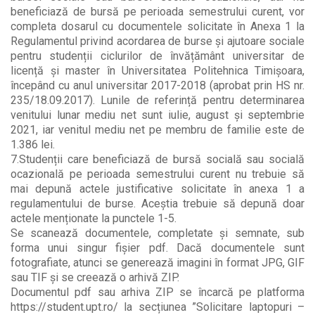
beneficiază de bursă pe perioada semestrului curent, vor
completa dosarul cu documentele solicitate în Anexa 1 la
Regulamentul privind acordarea de burse și ajutoare sociale
pentru studenții ciclurilor de învățământ universitar de
licență și master în Universitatea Politehnica Timișoara,
începând cu anul universitar 2017-2018 (aprobat prin HS nr.
235/18.09.2017). Lunile de referință pentru determinarea
venitului lunar mediu net sunt iulie, august și septembrie
2021, iar venitul mediu net pe membru de familie este de
1.386 lei.
7.Studenții care beneficiază de bursă socială sau socială
ocazională pe perioada semestrului curent nu trebuie să
mai depună actele justificative solicitate în anexa 1 a
regulamentului de burse. Aceștia trebuie să depună doar
actele menționate la punctele 1-5.
Se scanează documentele, completate și semnate, sub
forma unui singur fișier pdf. Dacă documentele sunt
fotografiate, atunci se generează imagini în format JPG, GIF
sau TIF și se creează o arhivă ZIP.
Documentul pdf sau arhiva ZIP se încarcă pe platforma
https://student.upt.ro/ la secțiunea ”Solicitare laptopuri –