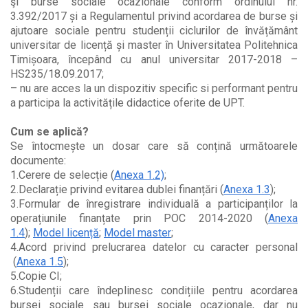
şi burse sociale ocazionale conform ordinului nr.
3.392/2017 și a Regulamentul privind acordarea de burse și
ajutoare sociale pentru studenții ciclurilor de învățământ
universitar de licență și master în Universitatea Politehnica
Timișoara, începând cu anul universitar 2017-2018 –
HS235/18.09.2017;
– nu are acces la un dispozitiv specific si performant pentru
a participa la activitățile didactice oferite de UPT.
Cum se aplică?
Se întocmește un dosar care să conțină următoarele
documente:
1.Cerere de selecție (
Anexa 1.2)​
;
2.Declarație privind evitarea dublei finanțări (
Anexa 1.3
);
3.Formular de înregistrare individuală a participanților la
operațiunile finanțate prin POC 2014-2020 (
Anexa
1.4
);
Model licență
;
Model master
;
4.Acord privind prelucrarea datelor cu caracter personal
(
Anexa 1.5
);
5.Copie CI;
6.Studenții care îndeplinesc condițiile pentru acordarea
bursei sociale sau bursei sociale ocazionale, dar nu