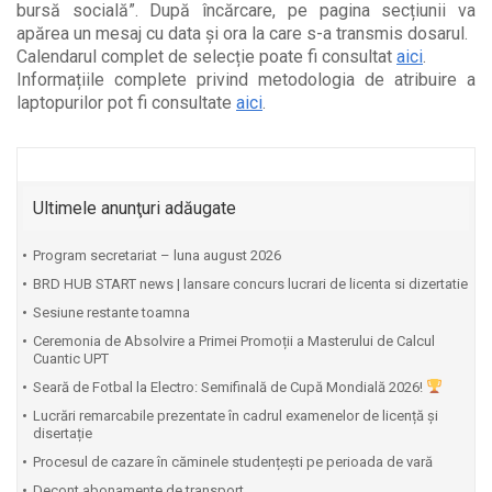
bursă socială”. După încărcare, pe pagina secțiunii va
apărea un mesaj cu data și ora la care s-a transmis dosarul.
Calendarul complet de selecție poate fi consultat
aici
.
Informațiile complete privind metodologia de atribuire a
laptopurilor pot fi consultate
aici
.
Ultimele anunţuri adăugate
Program secretariat – luna august 2026
BRD HUB START news | lansare concurs lucrari de licenta si dizertatie
Sesiune restante toamna
Ceremonia de Absolvire a Primei Promoții a Masterului de Calcul
Cuantic UPT
⁠Seară de Fotbal la Electro: Semifinală de Cupă Mondială 2026!
Lucrări remarcabile prezentate în cadrul examenelor de licență și
disertație
Procesul de cazare în căminele studențești pe perioada de vară
Decont abonamente de transport