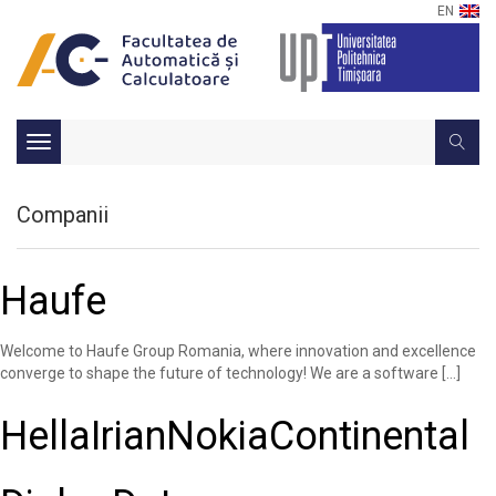
EN
Toggle
navigation
Companii
Haufe
Welcome to Haufe Group Romania, where innovation and excellence
converge to shape the future of technology! We are a software […]
Hella
Irian
Nokia
Continental