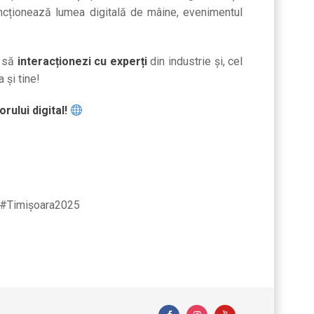
funcționează lumea digitală de mâine, evenimentul
, să
interacționezi cu experți
din industrie și, cel
 și tine!
rului digital!
 #Timișoara2025