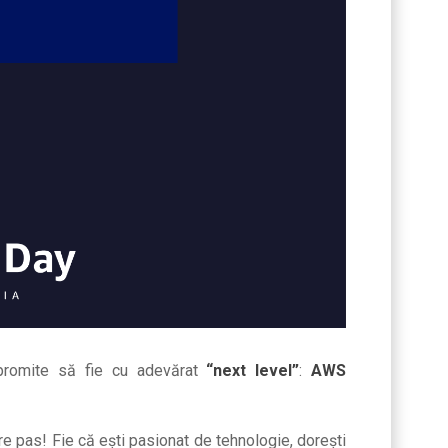
 promite să fie cu adevărat
“next level”
:
AWS
re pas! Fie că ești pasionat de tehnologie, dorești