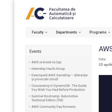
Faculty
Departments
Programs
AWS
Events
Data:
AWS re:Invent re:Cap
10 april
Internship Haufe Group
Descoperă AWS GameDay – distracție
și provocări cloud!
Concurrency in DynamoDB : The Guide
You Wish You Had Before Production
Summer Bootcamp: Automotive
Technical Edition (TM)
AWS Community Day Romania