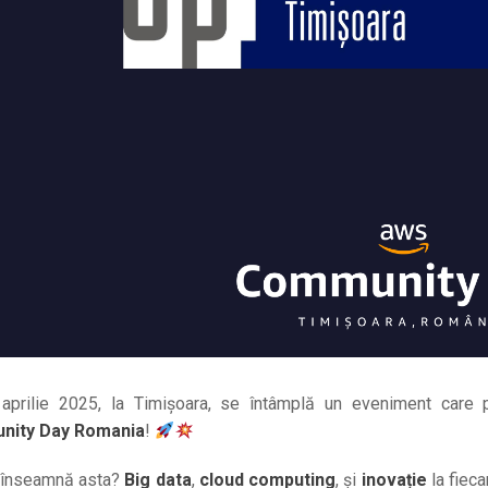
aprilie 2025, la Timișoara, se întâmplă un eveniment care
ity Day Romania
!
e înseamnă asta?
B
ig data
,
cloud computing
, și
inovație
la fieca