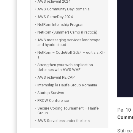
AWS re:Invent 2024
AWS Community Day Romania
AWS GameDay 2024
NetRom Internship Program
NetRom {Summer} Camp (Practică)
AWS messaging services landscape
and hybrid cloud
NetRom – CodeGolf 2024 – editia a XII-
a
Strengthen your web application
defenses with AWS WAF
AWS re:Invent RE:CAP
Internship la Haufe Group Romania
Startup Survivor
PROW Conference
Secure Coding Tournament – Haufe
Pe 10 
Group
Commun
AWS Serverless under the lens
Știți c