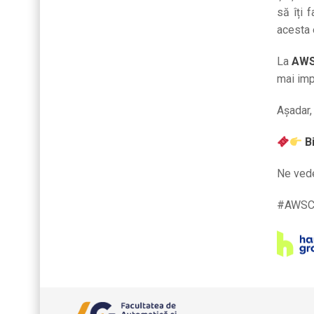
să îți 
acesta e
La
AWS
mai imp
Așadar
B
Ne ved
#AWSCo