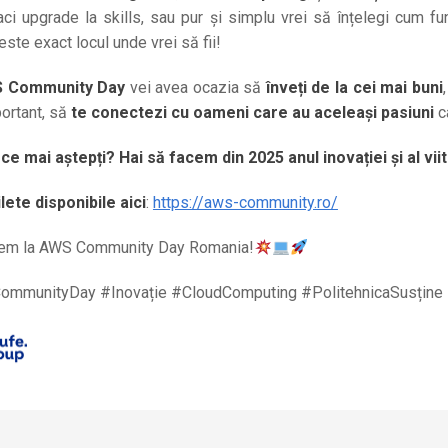
faci upgrade la skills, sau pur și simplu vrei să înțelegi cum 
ste exact locul unde vrei să fii!
 Community Day
vei avea ocazia să
înveți de la cei mai buni
ortant, să
te conectezi cu oameni care au aceleași pasiuni
ca
,
ce mai aștepți?
Hai să facem din 2025 anul inovației și al viito
ilete disponibile a
ici
:
https://aws-community.ro/
em la AWS Community Day Romania!
mmunityDay #Inovație #CloudComputing #PolitehnicaSusține