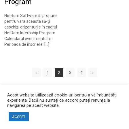
Program
NetRom Software îți propune
pentru vara aceasta să-ți
deschizi orizonturile în cadrul
NetRom Internship Program
Calendarul evenimentului:
Perioada de înscriere: […]
Posts
1
2
3
4
Previous
Next
pagination
Acest website utilizează cookie-uri pentru a vă îmbunătăți
experiența. Dacă nu sunteți de accord puteți renunța la
navigarea pe acest website.
Copyright © 2026 Facultatea de Automatică și Calculatoare
ACCEPT
Website created by DialogData