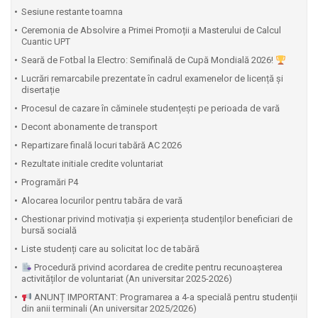
Sesiune restante toamna
Ceremonia de Absolvire a Primei Promoții a Masterului de Calcul
Cuantic UPT
⁠Seară de Fotbal la Electro: Semifinală de Cupă Mondială 2026!
Lucrări remarcabile prezentate în cadrul examenelor de licență și
disertație
Procesul de cazare în căminele studențești pe perioada de vară
Decont abonamente de transport
Repartizare finală locuri tabără AC 2026
Rezultate initiale credite voluntariat
Programări P4
Alocarea locurilor pentru tabăra de vară
Chestionar privind motivația și experiența studenților beneficiari de
bursă socială
Liste studenți care au solicitat loc de tabără
Procedură privind acordarea de credite pentru recunoașterea
activităților de voluntariat (An universitar 2025-2026)
ANUNȚ IMPORTANT: Programarea a 4-a specială pentru studenții
din anii terminali (An universitar 2025/2026)