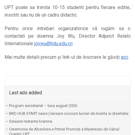
UPT poate sa trimita 10-15 studenti pentru fiecare editie,
insotiti sau nu de un cadru didactic.
Pentru orice intrebari organizatorice vă rugăm sa o
contactati pe doamna Joy Wu, Director Adjunct Relatii
Internationale
joywu@hdu.edu.cn
Mai multe detalii precum și link-ul de înscriere le găsiți
aici
.
Last ads added
Program secretariat – luna august 2026
BRD HUB START news | lansare concurs lucrari de licenta si dizertatie
Sesiune restante toamna
Ceremonia de Absolvire a Primei Promoții a Masterului de Calcul
Cuantic UPT