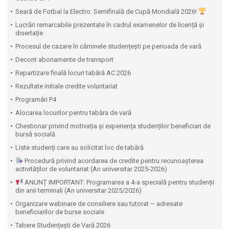
⁠Seară de Fotbal la Electro: Semifinală de Cupă Mondială 2026!
Lucrări remarcabile prezentate în cadrul examenelor de licență și
disertație
Procesul de cazare în căminele studențești pe perioada de vară
Decont abonamente de transport
Repartizare finală locuri tabără AC 2026
Rezultate initiale credite voluntariat
Programări P4
Alocarea locurilor pentru tabăra de vară
Chestionar privind motivația și experiența studenților beneficiari de
bursă socială
Liste studenți care au solicitat loc de tabără
Procedură privind acordarea de credite pentru recunoașterea
activităților de voluntariat (An universitar 2025-2026)
ANUNȚ IMPORTANT: Programarea a 4-a specială pentru studenții
din anii terminali (An universitar 2025/2026)
Organizare webinare de consiliere sau tutorat – adresate
beneficiarilor de burse sociale
Tabere Studențești de Vară 2026