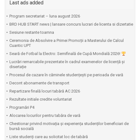
Last ads added
Program secretariat – luna august 2026
BRD HUB START news | lansare concurs lucrari de licenta si dizertatie
Sesiune restante toamna
Ceremonia de Absolvire a Primei Promoții a Masterului de Calcul
Cuantic UPT
⁠Seară de Fotbal la Electro: Semifinală de Cupă Mondială 2026!
Lucrări remarcabile prezentate în cadrul examenelor de licență și
disertație
Procesul de cazare în căminele studențești pe perioada de vară
Decont abonamente de transport
Repartizare finală locuri tabără AC 2026
Rezultate initiale credite voluntariat
Programări P4
Alocarea locurilor pentru tabăra de vară
Chestionar privind motivația și experiența studenților beneficiari de
bursă socială
Liste studenți care au solicitat loc de tabără