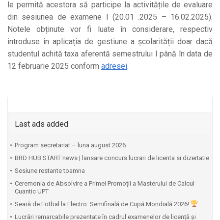
le permită acestora să participe la activitățile de evaluare
din sesiunea de examene I (20.01 .2025 – 16.02.2025).
Notele obținute vor fi luate în considerare, respectiv
introduse în aplicația de gestiune a școlarității doar dacă
studentul achită taxa aferentă semestrului I până în data de
12 februarie 2025 conform
adresei
.
Last ads added
Program secretariat – luna august 2026
BRD HUB START news | lansare concurs lucrari de licenta si dizertatie
Sesiune restante toamna
Ceremonia de Absolvire a Primei Promoții a Masterului de Calcul
Cuantic UPT
⁠Seară de Fotbal la Electro: Semifinală de Cupă Mondială 2026!
Lucrări remarcabile prezentate în cadrul examenelor de licență și