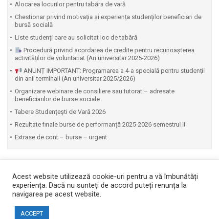
Alocarea locurilor pentru tabăra de vară
Chestionar privind motivația și experiența studenților beneficiari de
bursă socială
Liste studenți care au solicitat loc de tabără
Procedură privind acordarea de credite pentru recunoașterea
activităților de voluntariat (An universitar 2025-2026)
ANUNȚ IMPORTANT: Programarea a 4-a specială pentru studenții
din anii terminali (An universitar 2025/2026)
Organizare webinare de consiliere sau tutorat – adresate
beneficiarilor de burse sociale
Tabere Studențești de Vară 2026
Rezultate finale burse de performanță 2025-2026 semestrul II
Extrase de cont – burse – urgent
Acest website utilizează cookie-uri pentru a vă îmbunătăți
experiența. Dacă nu sunteți de accord puteți renunța la
navigarea pe acest website.
Copyright © 2026 Facultatea de Automatică și Calculatoare
ACCEPT