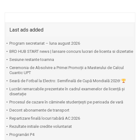
Last ads added
Program secretariat – luna august 2026
BRD HUB START news | lansare concurs lucrari de licenta si dizertatie
Sesiune restante toamna
Ceremonia de Absolvire a Primei Promoții a Masterului de Calcul
Cuantic UPT
⁠Seară de Fotbal la Electro: Semifinală de Cupă Mondială 2026!
Lucrări remarcabile prezentate în cadrul examenelor de licență și
disertație
Procesul de cazare în căminele studențești pe perioada de vară
Decont abonamente de transport
Repartizare finală locuri tabără AC 2026
Rezultate initiale credite voluntariat
Programări P4