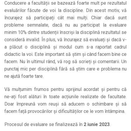
Conducere a facultății se bazează foarte mult pe rezultatul
evaluărilor făcute de voi la discipline. Din acest motiv, vă
încurajez să participați cât mai mulți. Chiar dacă sunt
probleme semnalate, dacă nu au participat la evaluare
minim 10% dintre studenții înscriși la disciplină rezultatul se
consideră invalid. În plus, vă încurajez să evaluați și dacă v-
a plăcut o disciplină și modul cum s-a raportat cadrul
didactic la voi. Este important să știm și când facem bine ce
facem. Nu în ultimul rând, vă rog să scrieți și comentarii. Un
punctaj mic per disciplină fără să știm care e problema nu
ne ajută foarte tare.
Vă mulțumim frumos pentru sprijinul acordat și pentru că
ne-ați fost alături în toate acțiunile realizate de facultate.
Doar împreună vom reuși să aducem o schimbare și să
facem față provocărilor și dificultăților ce le vom întâmpina.
Procesul de evaluare se finalizează în
2 iunie 2023
.