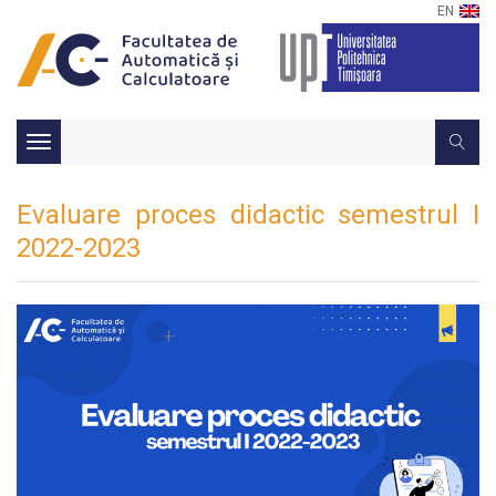
EN
Toggle
navigation
Evaluare proces didactic semestrul I
2022-2023