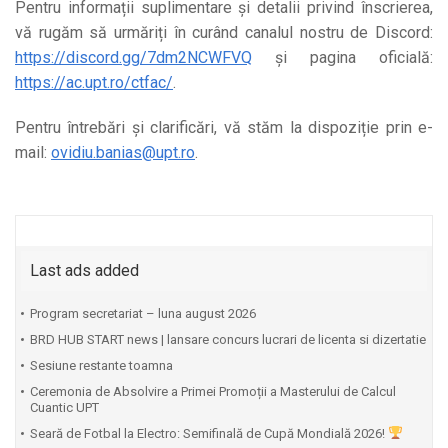
Pentru informații suplimentare și detalii privind înscrierea,
vă rugăm să urmăriți în curând canalul nostru de Discord:
https://discord.gg/7dm2NCWFVQ
și pagina oficială:
https://ac.upt.ro/ctfac/
.
Pentru întrebări și clarificări, vă stăm la dispoziție prin e-
mail:
ovidiu.banias@upt.ro
.
Last ads added
Program secretariat – luna august 2026
BRD HUB START news | lansare concurs lucrari de licenta si dizertatie
Sesiune restante toamna
Ceremonia de Absolvire a Primei Promoții a Masterului de Calcul
Cuantic UPT
⁠Seară de Fotbal la Electro: Semifinală de Cupă Mondială 2026!