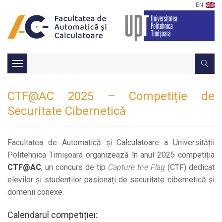
EN
Toggle
navigation
CTF@AC 2025 – Competiție de
Securitate Cibernetică
Facultatea de Automatică și Calculatoare a Universității
Politehnica Timișoara organizează în anul 2025 competiția
CTF@AC
, un concurs de tip
Capture the Flag
(CTF) dedicat
elevilor și studenților pasionați de securitate cibernetică și
domenii conexe.
Calendarul competiției: