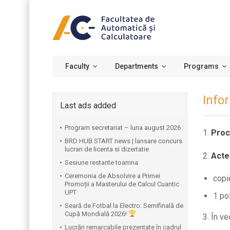
Faculty
Departments
Programs
Infor
Last ads added
Program secretariat – luna august 2026
1.
Proc
BRD HUB START news | lansare concurs
lucrari de licenta si dizertatie
2.
Acte
Sesiune restante toamna
Ceremonia de Absolvire a Primei
copi
Promoții a Masterului de Calcul Cuantic
UPT
1
po
⁠Seară de Fotbal la Electro: Semifinală de
Cupă Mondială 2026!
3.
În ve
Lucrări remarcabile prezentate în cadrul