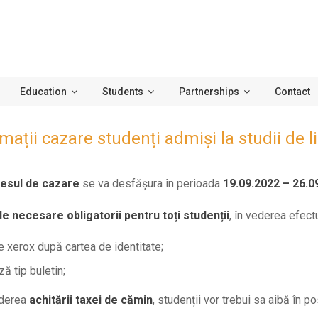
Education
Students
Partnerships
Contact
mații cazare studenți admiși la studii de l
esul de cazare
se va desfășura în perioada
19
.09.20
22
–
2
6
.0
le
necesare
obligatorii pentru toți studenții
,
în vederea efectu
e xerox după cartea de identitate;
z
ă
tip buletin;
derea
achitării taxei de cămin
, studenții vor trebui sa aibă în p