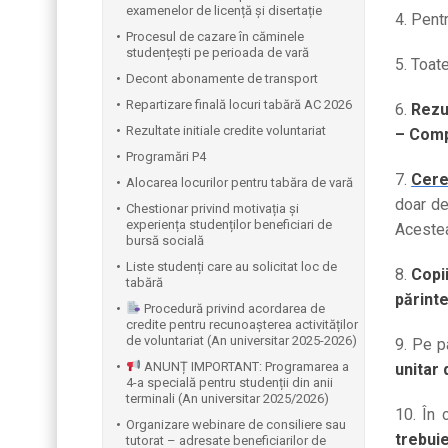
examenelor de licență și disertație
4.
Pentr
Procesul de cazare în căminele
studențești pe perioada de vară
5.
Toate
Decont abonamente de transport
Repartizare finală locuri tabără AC 2026
6.
Rezu
Rezultate initiale credite voluntariat
–
Comp
Programări P4
7.
Cere
Alocarea locurilor pentru tabăra de vară
doar de
Chestionar privind motivația și
experiența studenților beneficiari de
Acestea
bursă socială
Liste studenți care au solicitat loc de
8.
Copii
tabără
părinte
Procedură privind acordarea de
credite pentru recunoașterea activităților
de voluntariat (An universitar 2025-2026)
9.
Pe pa
ANUNȚ IMPORTANT: Programarea a
unitar 
4-a specială pentru studenții din anii
terminali (An universitar 2025/2026)
10.
În 
Organizare webinare de consiliere sau
trebui
tutorat – adresate beneficiarilor de