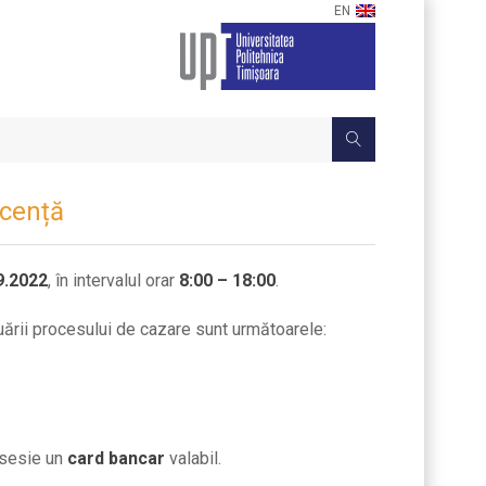
EN
icență
9.20
22
, în intervalul orar
8:00
–
18:00
.
ării procesului de
cazare sunt următoarele:
osesie un
card bancar
valabil.