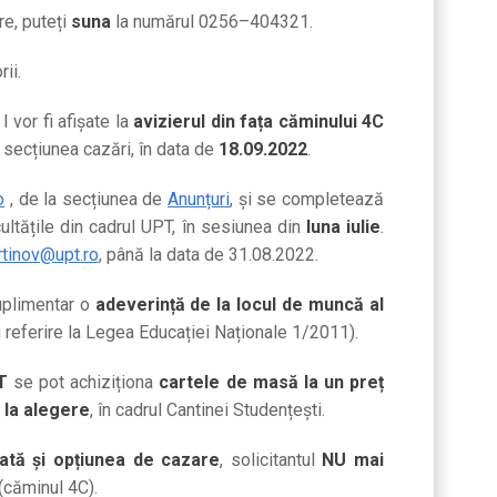
e, puteți
suna
la
numărul 0256
–
404321.
ii.
I vor fi afișate la
avizierul din fața căminului 4C
a secțiun
ea cazări, în data de
18.09.2022
.
o
, de la secțiunea de
Anunțuri
,
și se completează
cultățile din cadrul UPT, în sesiunea
din
luna iulie
.
rtinov@upt.ro
, până la da
ta de
31
.0
8
.20
22
.
plimentar
o
adeverință de la locul de muncă al
 referire la Legea Educației
Naționale 1/2011).
T
se pot achiziționa
cartele de masă
la un preț
 la alegere
, în cadrul Cantinei
Studențești.
fată și opțiunea de cazare
,
solicitantul
NU mai
(căminul 4C).