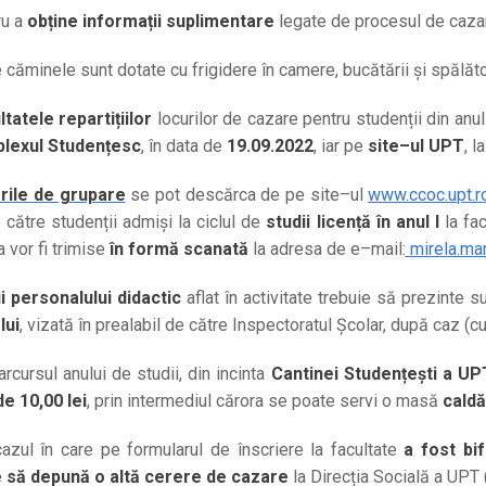
u a
obține informații suplimentare
legate de procesul de cazar
 căminele sunt dotate cu frigidere în camere, bucătării și spălător
ltat
ele repartițiilor
locurilor de cazare pentru studenții din anul 
lexul Studențesc
, în data de
19.09.2022
, iar pe
site
–
ul UPT
, l
rile
de grupare
se pot
descărca de pe site
–
ul
www.ccoc.upt.r
 către
studenții admiși la ciclul de
studii licență în
anul I
la fa
 vor fi trimise
în
formă scanată
la
adresa
de e
–
mail:
mirela.ma
i
personalului
didactic
aflat
în
activitate
trebuie
să
prezinte
su
lui
,
vizată în prealabil de către Inspectoratul
Școlar, după caz (cu
rcursul anului de studii, d
in incinta
Cantinei Studențești a UP
de 10,00 lei
, prin intermediul cărora se poate servi o
masă
caldă
cazul în care pe formularul de înscriere la facultate
a fost bi
e
să depună o altă
cerere de cazare
la Direcția Socială a UPT